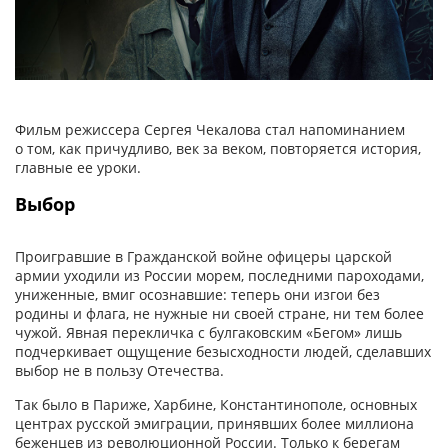
Фильм режиссера Сергея Чекалова стал напоминанием
о том, как причудливо, век за веком, повторяется история,
главные ее уроки.
Выбор
Проигравшие в Гражданской вой­не офицеры царской
армии уходили из России морем, последними пароходами,
униженные, вмиг осознавшие: теперь они изгои без
родины и флага, не нужные ни своей стране, ни тем более
чужой. Явная перекличка с булгаковским «Бегом» лишь
подчеркивает ощущение безысходности людей, сделавших
выбор не в пользу Отечества.
Так было в Париже, Харбине, Константинополе, основных
центрах русской эмиграции, принявших более миллиона
беженцев из революционной России. Только к берегам