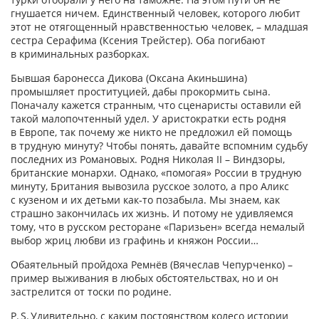
гнушается ничем. Единственный человек, которого любит
этот не отягощенный нравственностью человек, – младшая
сестра Серафима (Ксения Трейстер). Оба погибают
в криминальных разборках.
Бывшая баронесса Дикова (Оксана Акиньшина)
промышляет проституцией, дабы прокормить сына.
Поначалу кажется странным, что сценаристы оставили ей
такой малопочтенный удел. У аристократки есть родня
в Европе, так почему же никто не предложил ей помощь
в трудную минуту? Чтобы понять, давайте вспомним судьбу
последних из Романовых. Родня Николая II – Виндзоры,
британские монархи. Однако, «помогая» России в трудную
минуту, Британия вывозила русское золото, а про Аликс
с кузеном и их детьми как‑то позабыла. Мы знаем, как
страшно закончилась их жизнь. И потому не удивляемся
тому, что в русском ресторане «Паризьен» всегда немалый
выбор жриц любви из графинь и княжон России…
Обаятельный пройдоха Ремнёв (Вячеслав Чепурченко) –
пример выживания в любых обстоятельствах, но и он
застрелится от тоски по родине.
P. S. Удивительно, с каким постоянством колесо истории