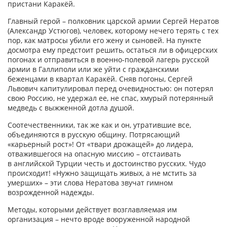
пристани Каракёй.
Главный герой – полковник царской армии Сергей Нератов
(Александр Устюгов), человек, которому нечего терять с тех
пор, как матросы убили его жену и сыновей. На пункте
досмотра ему предстоит решить, остаться ли в офицерских
погонах и отправиться в военно-­полевой лагерь русской
армии в Галлиполи или же уйти с гражданскими
беженцами в квартал Каракёй. Сняв погоны, Сергей
Львович капитулировал перед очевидностью: он потерял
свою Россию, не удержал ее, не спас, хмурый потерянный
медведь с выжженной дотла душой.
Соотечественники, так же как и он, утратившие все,
объединяются в русскую общину. Потрясающий
«карьерный рост»! От «твари дрожащей» до лидера,
отважившегося на опасную миссию – отстаивать
в английской Турции честь и достоинство русских. Чудо
происходит! «Нужно защищать живых, а не мстить за
умерших» – эти слова Нератова звучат гимном
возрожденной надежды.
Методы, которыми действует возглавляемая им
организация – нечто вроде вооруженной народной