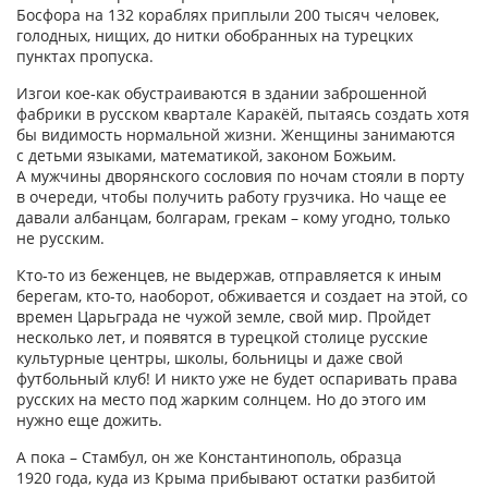
Босфора на 132 кораблях приплыли 200 тысяч человек,
голодных, нищих, до нитки обобранных на турецких
пунктах пропуска.
Изгои кое‑как обустраиваются в здании заброшенной
фабрики в русском квартале Каракёй, пытаясь создать хотя
бы видимость нормальной жизни. Женщины занимаются
с детьми языками, математикой, законом Божьим.
А мужчины дворянского сословия по ночам стояли в порту
в очереди, чтобы получить работу грузчика. Но чаще ее
давали албанцам, болгарам, грекам – кому угодно, только
не русским.
Кто‑то из беженцев, не выдержав, отправляется к иным
берегам, кто-то, наоборот, обживается и создает на этой, со
времен Царьграда не чужой земле, свой мир. Пройдет
несколько лет, и появятся в турецкой столице русские
культурные центры, школы, больницы и даже свой
футбольный клуб! И никто уже не будет оспаривать права
русских на место под жарким солнцем. Но до этого им
нужно еще дожить.
А пока – Стамбул, он же Константинополь, образца
1920 года, куда из Крыма прибывают остатки разбитой