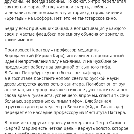
дружины, не всегда законны. Но сюжет, хитро переплетая
святость и фарисейство, жизнь и смерть, любовь
и ненависть, не понижает эту историю до приключений
«Бригады» на Босфоре. Нет, это не гангстерское кино.
Беда у всех прибывших общая, а вот мотивация у каждого
своя, и частые флешбэки понемногу объясняют зрителю,
какие именно.
Противовес Нератову – профессор медицины
Бородаевский (Кирилл Кяро), интеллигент, пропитанный
идеей непротивления злу насилием. И на чужбине он
продолжает работу над вакциной от сыпного тифа.
В Санкт-­Петербурге у него была своя кафедра,
а в госпитале Константинополя светило русской науки
довольствуется должностью санитара. Погибает он от рук
англичан, их террор оказался сильнее душеспасительного
слова врача-­гуманиста, успевшего, впрочем, спасти тысячи
больных, зараженных сыпным тифом. Влюбленная
в русского доктора медсестра Бельгин (Айдан Гасанзаде)
передает его наследие профессору из Института Пастера.
В отличие от других героев, у коммерсанта Петра Сажина
(Сергей Марин) есть четкая цель – вернуть золото, которое
турки отобрали у него на таможне. На этом пути он не