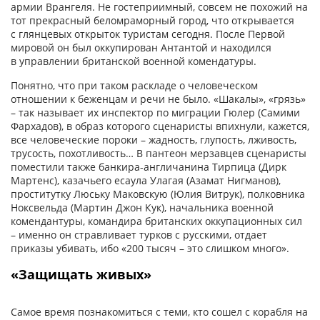
армии Врангеля. Не гостеприимный, совсем не похожий на
тот прекрасный беломраморный город, что открывается
с глянцевых открыток туристам сегодня. После Первой
мировой он был оккупирован Антантой и находился
в управлении британской военной комендатуры.
Понятно, что при таком раскладе о человеческом
отношении к беженцам и речи не было. «Шакалы», «грязь»
– так называет их инспектор по миграции Гюлер (Самими
Фархадов), в образ которого сценаристы впихнули, кажется,
все человеческие пороки – жадность, глупость, лживость,
трусость, похотливость… В пантеон мерзавцев сценаристы
поместили также банкира-­англичанина Тирпица (Дирк
Мартенс), казачьего есаула Улагая (Азамат Нигманов),
проститутку Люську Маковскую (Юлия Витрук), полковника
Ноксвельда (Мартин Джон Кук), начальника военной
комендантуры, командира британских оккупационных сил
– именно он стравливает турков с русскими, отдает
приказы убивать, ибо «200 тысяч – это слишком много».
«Защищать живых»
Самое время познакомиться с теми, кто сошел с корабля на