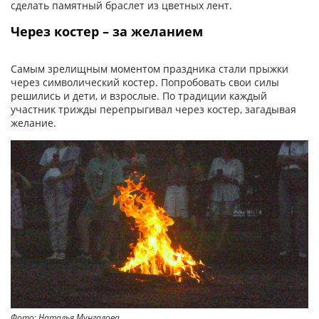
сделать памятный браслет из цветных лент.
Через костер – за желанием
Самым зрелищным моментом праздника стали прыжки
через символический костер. Попробовать свои силы
решились и дети, и взрослые. По традиции каждый
участник трижды перепрыгивал через костер, загадывая
желание.
Фото: Наталья Мунгалова