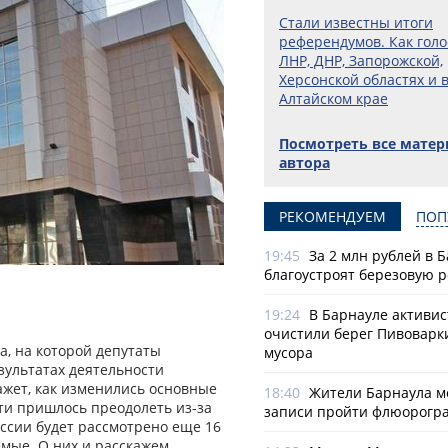
Стали известны итоги
референдумов. Как голо
ЛНР, ДНР, Запорожской,
Херсонской областях и 
Алтайском крае
Посмотреть все мате
автора
РЕКОМЕНДУЕМ
ПОП
19:45
За 2 млн рублей в 
благоустроят березовую 
19:24
В Барнауле активи
очистили берег Пивоварк
а, на которой депутаты
мусора
зультатах деятельности
кажет, как изменились основные
18:40
Жители Барнаула мо
ти пришлось преодолеть из-за
записи пройти флюорогр
ессии будет рассмотрено еще 16
мые. О них и расскажем.