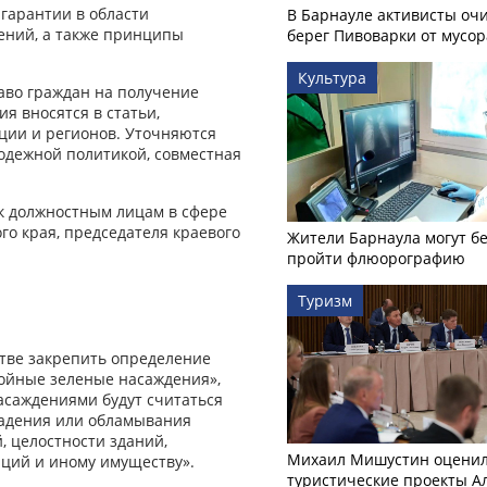
гарантии в области
В Барнауле активисты оч
ений, а также принципы
берег Пивоварки от мусор
Культура
аво граждан на получение
 вносятся в статьи,
ции и регионов. Уточняются
одежной политикой, совместная
 к должностным лицам в сфере
го края, председателя краевого
Жители Барнаула могут бе
пройти флюорографию
Туризм
тве закрепить определение
ойные зеленые насаждения»,
асаждениями будут считаться
падения или обламывания
, целостности зданий,
Михаил Мишустин оцени
ций и иному имуществу».
туристические проекты А