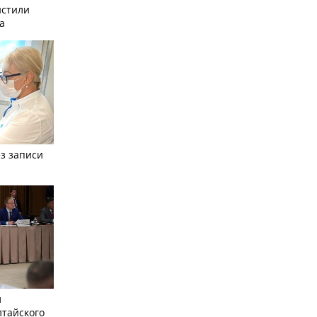
истили
а
з записи
л
лтайского