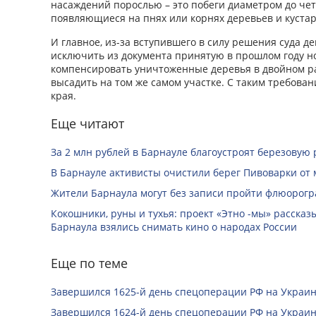
насаждений порослью – это побеги диаметром до че
появляющиеся на пнях или корнях деревьев и кустар
И главное, из-за вступившего в силу решения суда 
исключить из документа принятую в прошлом году 
компенсировать уничтоженные деревья в двойном ра
высадить на том же самом участке. С таким требова
края.
Еще читают
За 2 млн рублей в Барнауле благоустроят березовую
В Барнауле активисты очистили берег Пивоварки от 
Жители Барнаула могут без записи пройти флюорог
Кокошники, руны и тухья: проект «Этно -мы» расска
Барнаула взялись снимать кино о народах России
Еще по теме
Завершился 1625-й день спецоперации РФ на Украин
Завершился 1624-й день спецоперации РФ на Украин