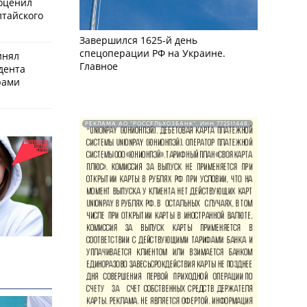
оценил
лтайского
Завершился 1625-й день
спецоперации РФ на Украине.
инял
Главное
дента
рами
РЕКЛАМА АО "РОССЕЛЬХОЗБАНК". ИНН 772511448.