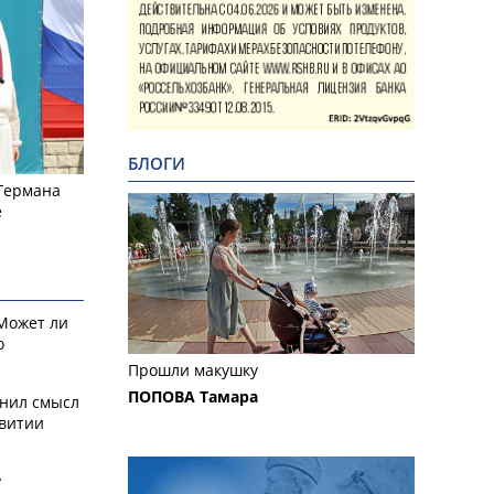
БЛОГИ
 Германа
е
 Может ли
о
Прошли макушку
ПОПОВА Тамара
снил смысл
звитии
у