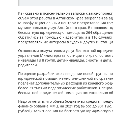
Как сказано в пояснительной записке к законопроек
объем этой работы в Алтайском крае закреплен за а
Многофункциональным центром предоставления гос
муниципальных услуг Алтайского края. В прошлом г
бесплатную юридическую помощь по 264 обращениям
обратились за помощью к адвокатам, а в 116 случая
представляли их интересы в судах и других инстанци
Основными получателями услуг бесплатной юридиче
управления Министерства юстиции по краю, остают
инвалиды I и II групп, дети-инвалиды, сироты и дети
родителей.
По оценке разработчиков, введение новой группы п
юридической помощи, немногочисленной по сравнен
повлечет дополнительных расходов из краевого бюдж
более 31 тысячи педагогических работников. Специа
бесплатной юридической помощью потенциально обра
Надо отметить, что объем бюджетных средств, пред
финансирование МФЦ, на 2021 год вырос до 901 тыс. р
рублей). Ассигнования на бесплатную юридическую