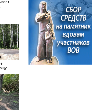
ивает
х
ле
рощу