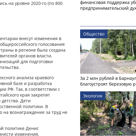
финансовая поддержка уб
сь на уровне 2020-го (по 800
предпринимательский ду
Общество
ментарии внесут изменения в
 общероссийского голосования
страны в регионе была создана
вителей органов власти,
анизаций для подготовки
тельства.
ксного анализа краевого
За 2 млн рублей в Барнау
ивной базе и разработка
благоустроят березовую 
и РФ. Так, в соответствии с
тайского края закрепят
Экология
 детства. Дети
рственной политики. В
 на вознаграждение за труд не
ой политике Денис
 внести изменения,