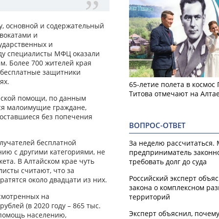
ту, основной и содержательный
двокатами и
ударственных и
оду специалисты МФЦ оказали
. Более 700 жителей края
х бесплатные защитники
ях.
65-летие полета в космос
Титова отмечают на Алта
ской помощи, по данным
ся малоимущие граждане,
, оставшиеся без попечения
ВОПРОС-ОТВЕТ
олучателей бесплатной
За неделю рассчитаться.
ию с другими категориями, не
предприниматель законн
ета. В Алтайском крае чуть
требовать долг до суда
листы считают, что за
Российский эксперт объя
тятся около двадцати из них.
закона о комплексном ра
усмотренных на
территорий
ублей (в 2020 году – 865 тыс.
Эксперт объяснил, почем
 помощь населению,