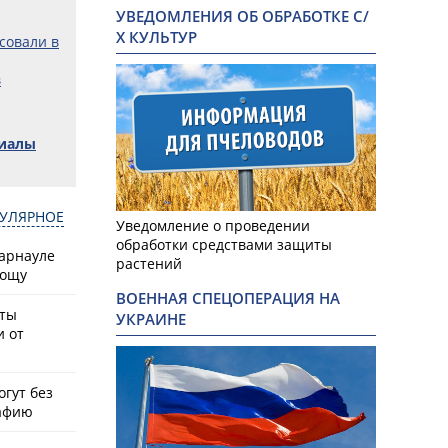
УВЕДОМЛЕНИЯ ОБ ОБРАБОТКЕ С/
Х КУЛЬТУР
совали в
в
риалы
УЛЯРНОЕ
Уведомление о проведении
обработки средствами защиты
Барнауле
растений
рощу
ВОЕННАЯ СПЕЦОПЕРАЦИЯ НА
сты
УКРАИНЕ
и от
гут без
афию