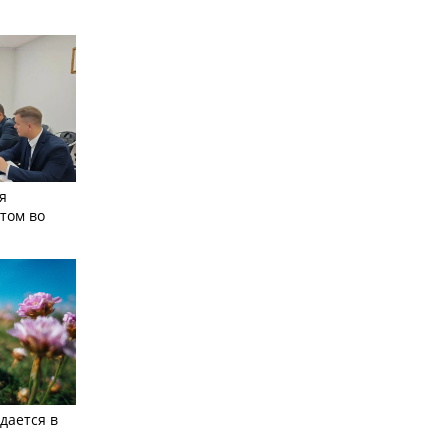
я
том во
дается в