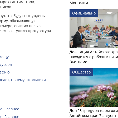
тырех сантиметров,
Монголии
ников.
Официально
депутаты будут вынуждены
норму, обязывающую
змере, если их нельзя
нием выступила прокуратура
Делегация Алтайского кра
 рощу
находится с рабочим визи
Вьетнаме
мусора
рафию
Общество
зывает, почему школьники
е. Главное
До +28 градусов жары ожи
Алтайском крае 7 августа
е. Главное