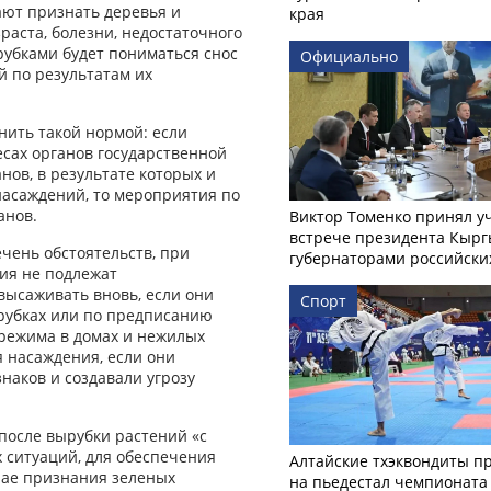
ют признать деревья и
края
раста, болезни, недостаточного
рубками будет пониматься снос
Официально
й по результатам их
нить такой нормой: если
сах органов государственной
нов, в результате которых и
асаждений, то мероприятия по
анов.
Виктор Томенко принял у
встрече президента Кырг
чень обстоятельств, при
губернаторами российски
ия не подлежат
 высаживать вновь, если они
Спорт
рубках или по предписанию
 режима в домах и нежилых
 насаждения, если они
наков и создавали угрозу
после вырубки растений «с
ситуаций, для обеспечения
Алтайские тхэквондиты п
чае признания зеленых
на пьедестал чемпионата