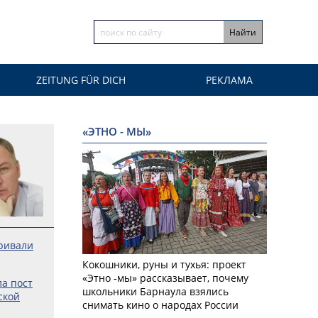
ZEITUNG FÜR DICH
РЕКЛАМА
«ЭТНО - МЫ»
ривали
Кокошники, руны и тухья: проект
«Этно -мы» рассказывает, почему
а пост
школьники Барнаула взялись
ской
снимать кино о народах России