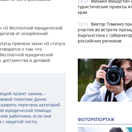
14:23
Михаил Мишустин 
туристические проекты А
края
13:15
Виктор Томенко пр
н «О бесплатной юридической
участие во встрече прези
агогов от оскорблений.
Кыргызстана с губернато
российских регионов
утаты приняли закон «О статусе
говорится о том, что
 бесплатной юридической
, достоинства и деловой
ящий проект закона, –
авовой политике Денис
асширить перечень категорий
ной юридической помощи,
кие работники, если они
ФОТОРЕПОРТАЖ
 с защитой чести,