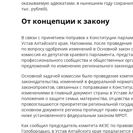
оказываемую адвокатами, в нынешнем году сохранили
тыс. рублей).
От концепции к закону
В связи с принятием поправок к Конституции парла
Устав Алтайского края. Напомним, после проведения
по вопросу одобрения изменений в Основной закон 
комиссия из депутатов краевого парламента, предста
профессионального сообщества и общественных орг
предложений по изменению регионального законода
Основной задачей комиссии было проведение компле
законодательства, изменений в федеральной нормат
законопроектов, связанных с поправками к Конституци
изменениями в главный документ страны в Уставе Ал
положения о защите семьи, материнства, отцовства и
провозглашаются приоритетом региональной госуда
основном документе региона пропишут право каждого
ниже установленного федеральным законом МРОТ.
Как сообщил председатель комитета АКЗС по правов
Голобородько, в Устав Алтайского края предлагается