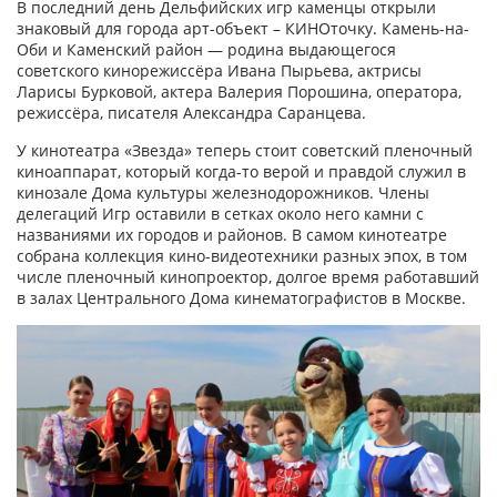
В последний день Дельфийских игр каменцы открыли
знаковый для города арт-объект – КИНОточку. Камень-на-
Оби и Каменский район — родина выдающегося
советского кинорежиссёра Ивана Пырьева, актрисы
Ларисы Бурковой, актера Валерия Порошина, оператора,
режиссёра, писателя Александра Саранцева.
У кинотеатра «Звезда» теперь стоит советский пленочный
киноаппарат, который когда-то верой и правдой служил в
кинозале Дома культуры железнодорожников. Члены
делегаций Игр оставили в сетках около него камни с
названиями их городов и районов. В самом кинотеатре
собрана коллекция кино-видеотехники разных эпох, в том
числе пленочный кинопроектор, долгое время работавший
в залах Центрального Дома кинематографистов в Москве.