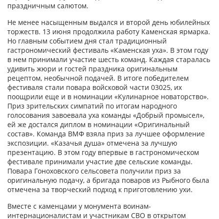
праздничным салютом.
Не менее насыщенным выдался и второй день юбилейных
торжеств. 13 июня продолжила работу Каменская ярмарка.
Но главным событием дня стал традиционный
гастрономический фестиваль «Каменская уха». В этом году
в нем принимали участие шесть команд. Каждая старалась
удивить жюри и гостей праздника оригинальным
рецептом, необычной подачей. В итоге победителем
фестиваля стали повара войсковой части 03025, их
поощрили еще и в номинации «Кулинарное новаторство».
Приз зрительских симпатий по итогам народного
голосования завоевала уха команды «Добрый промысел»,
ей же достался диплом в номинации «Оригинальный
состав». Команда ВМФ взяла приз за лучшее оформление
экспозиции. «Казачья душа» отмечена за лучшую
презентацию. В этом году впервые в гастрономическом
фестивале принимали участие две сельские команды.
Повара Гоноховского сельсовета получили приз за
оригинальную подачу, а бригада поваров из Рыбного была
отмечена за творческий подход к приготовлению ухи.
Вместе с каменцами у монумента воинам-
интернационалистам и участникам СВО в открытом