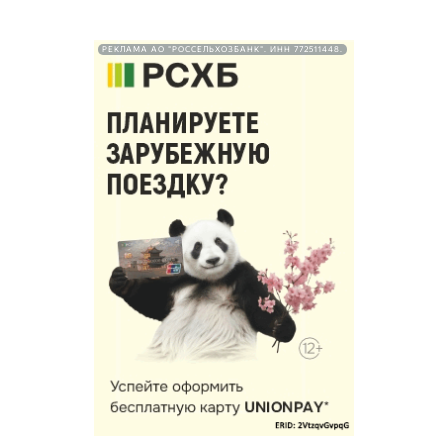
РЕКЛАМА АО "РОССЕЛЬХОЗБАНК". ИНН 772511448.