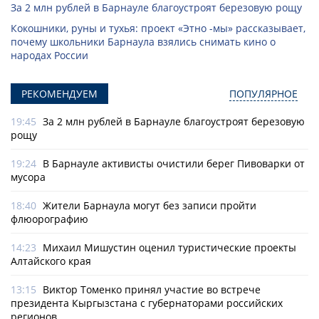
За 2 млн рублей в Барнауле благоустроят березовую рощу
Кокошники, руны и тухья: проект «Этно -мы» рассказывает,
почему школьники Барнаула взялись снимать кино о
народах России
РЕКОМЕНДУЕМ
ПОПУЛЯРНОЕ
19:45
За 2 млн рублей в Барнауле благоустроят березовую
рощу
19:24
В Барнауле активисты очистили берег Пивоварки от
мусора
18:40
Жители Барнаула могут без записи пройти
флюорографию
14:23
Михаил Мишустин оценил туристические проекты
Алтайского края
13:15
Виктор Томенко принял участие во встрече
президента Кыргызстана с губернаторами российских
регионов