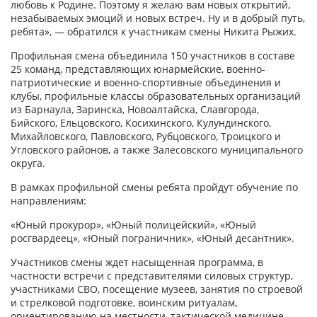
любовь к Родине. Поэтому я желаю вам новых открытий,
незабываемых эмоций и новых встреч. Ну и в добрый путь,
ребята», — обратился к участникам смены Никита Рыжих.
Профильная смена объединила 150 участников в составе
25 команд, представляющих юнармейские, военно-
патриотические и военно-спортивные объединения и
клубы, профильные классы образовательных организаций
из Барнаула, Заринска, Новоалтайска, Славгорода,
Бийского, Ельцовского, Косихинского, Кулундинского,
Михайловского, Павловского, Рубцовского, Троицкого и
Угловского районов, а также Залесовского муниципального
округа.
В рамках профильной смены ребята пройдут обучение по
направлениям:
«Юный прокурор», «Юный полицейский», «Юный
росгвардеец», «Юный пограничник», «Юный десантник».
Участников смены ждет насыщенная программа, в
частности встречи с представителями силовых структур,
участниками СВО, посещение музеев, занятия по строевой
и стрелковой подготовке, воинским ритуалам,
ориентированию на местности, тактической медицине,