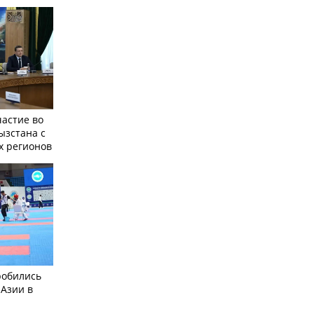
частие во
ызстана с
х регионов
робились
 Азии в