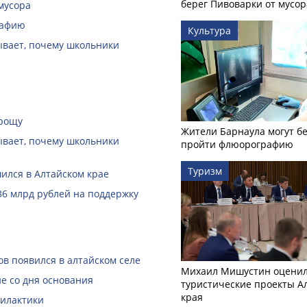
берег Пивоварки от мусор
мусора
рафию
Культура
зывает, почему школьники
 рощу
Жители Барнаула могут бе
зывает, почему школьники
пройти флюорографию
Туризм
ился в Алтайском крае
36 млрд рублей на поддержку
в появился в алтайском селе
Михаил Мишустин оцени
е со дня основания
туристические проекты А
края
филактики