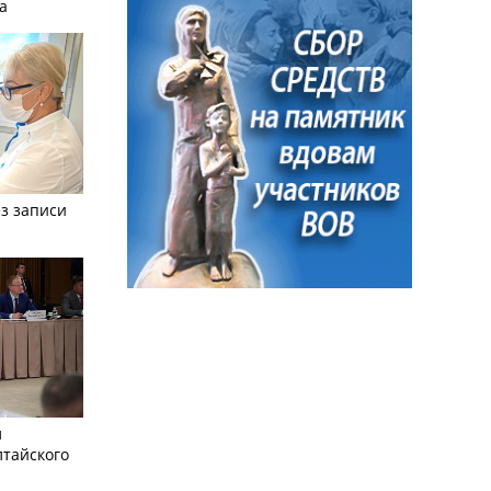
а
з записи
л
лтайского