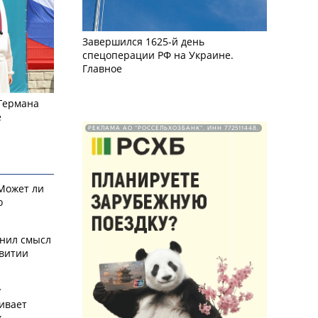
Завершился 1625-й день
спецоперации РФ на Украине.
Главное
 Германа
е
РЕКЛАМА АО "РОССЕЛЬХОЗБАНК". ИНН 772511448.
 Может ли
о
снил смысл
звитии
у
ивает
х