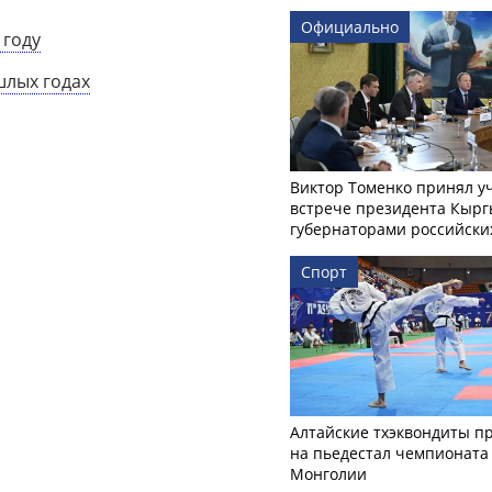
Официально
 году
шлых годах
Виктор Томенко принял у
встрече президента Кырг
губернаторами российски
Спорт
Алтайские тхэквондиты п
на пьедестал чемпионата
Монголии