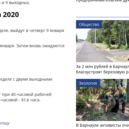
я и 9 выходных.
 2020
Общество
еле, выйдут в четверг 9 января
0 января. Затем вновь ожидаются
За 2 млн рублей в Барнау
благоустроят березовую 
неделе с двумя выходными
Экология
т при 40-часовой рабочей
-часовой - 81,6 часа.
 рощу
В Барнауле активисты оч