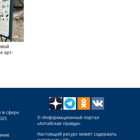
овой
е арт-
 в сфере
© Информационный портал
025
«Алтайская правда»
Настоящий ресурс может содержать
ание
материалы 18+