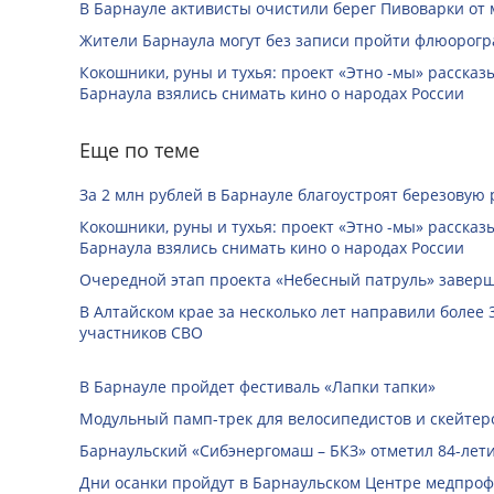
В Барнауле активисты очистили берег Пивоварки от 
Жители Барнаула могут без записи пройти флюорог
Кокошники, руны и тухья: проект «Этно -мы» расска
Барнаула взялись снимать кино о народах России
Еще по теме
За 2 млн рублей в Барнауле благоустроят березовую
Кокошники, руны и тухья: проект «Этно -мы» расска
Барнаула взялись снимать кино о народах России
Очередной этап проекта «Небесный патруль» заверш
В Алтайском крае за несколько лет направили более 
участников СВО
В Барнауле пройдет фестиваль «Лапки тапки»
Модульный памп-трек для велосипедистов и скейтеро
Барнаульский «Сибэнергомаш – БКЗ» отметил 84-лети
Дни осанки пройдут в Барнаульском Центре медпро