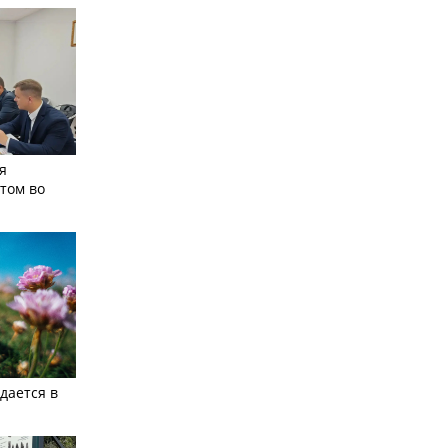
я
том во
дается в