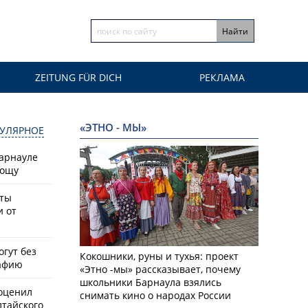
ZEITUNG FÜR DICH
РЕКЛАМА
«ЭТНО - МЫ»
УЛЯРНОЕ
Барнауле
рощу
сты
и от
гут без
Кокошники, руны и тухья: проект
афию
«Этно -мы» рассказывает, почему
школьники Барнаула взялись
оценил
снимать кино о народах России
лтайского