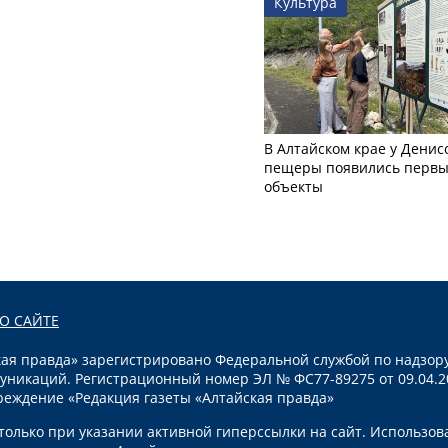
Культура
В Алтайском крае у Денис
пещеры появились первы
объекты
О САЙТЕ
я правда» зарегистрировано Федеральной службой по надзору
уникаций. Регистрационный номер ЭЛ № ФС77-89275 от 09.04.2
реждение «Редакция газеты «Алтайская правда»
олько при указании активной гиперссылки на сайт. Использов