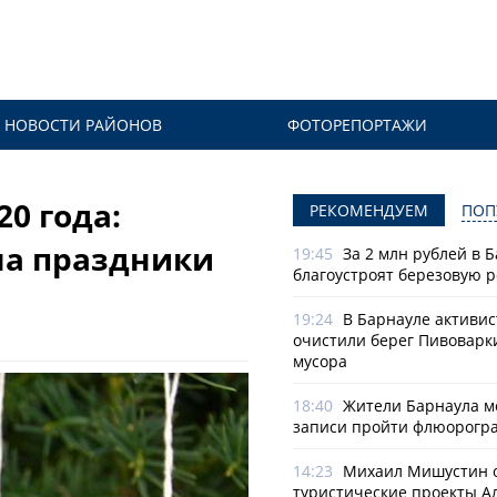
НОВОСТИ РАЙОНОВ
ФОТОРЕПОРТАЖИ
0 года:
РЕКОМЕНДУЕМ
ПОП
на праздники
19:45
За 2 млн рублей в 
благоустроят березовую 
19:24
В Барнауле активи
очистили берег Пивоварк
мусора
18:40
Жители Барнаула мо
записи пройти флюорогр
14:23
Михаил Мишустин 
туристические проекты А