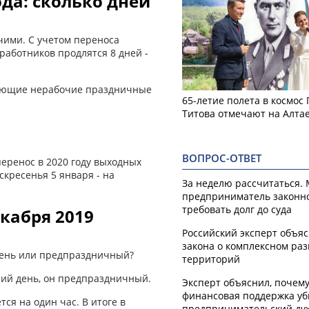
да: сколько дней
очими. С учетом переноса
работников продлятся 8 дней -
едующие нерабочие праздничные
65-летие полета в космос
Титова отмечают на Алта
ВОПРОС-ОТВЕТ
еренос в 2020 году выходных
скресенья 5 января - на
За неделю рассчитаться.
предприниматель законн
требовать долг до суда
кабря 2019
Российский эксперт объя
закона о комплексном ра
 день или предпраздничный?
территорий
очий день, он предпраздничный.
Эксперт объяснил, почем
финансовая поддержка уб
ся на один час. В итоге в
предпринимательский ду