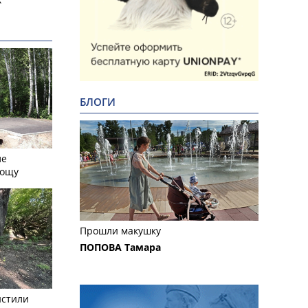
БЛОГИ
ле
рощу
Прошли макушку
ПОПОВА Тамара
истили