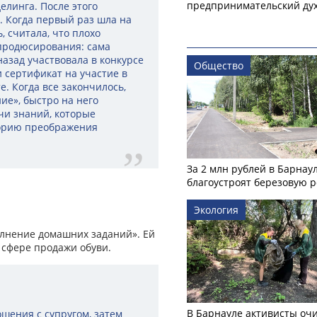
предпринимательский ду
елинга. После этого
 Когда первый раз шла на
, считала, что плохо
продюсирования: сама
назад участвовала в конкурсе
Общество
и сертификат на участие в
е. Когда все закончилось,
ие», быстро на него
чи знаний, которые
сторию преображения
За 2 млн рублей в Барнау
благоустроят березовую 
Экология
лнение домашних заданий». Ей
в сфере продажи обуви.
В Барнауле активисты оч
ошения с супругом, затем