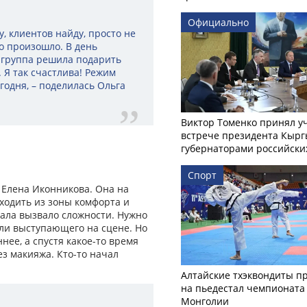
Официально
, клиентов найду, просто не
о произошло. В день
 группа решила подарить
 Я так счастлива! Режим
годня, – поделилась Ольга
Виктор Томенко принял у
встрече президента Кырг
губернаторами российски
Спорт
 Елена Иконникова. Она на
ходить из зоны комфорта и
чала вызвало сложности. Нужно
оли выступающего на сцене. Но
нее, а спустя какое-то время
ез макияжа. Кто-то начал
Алтайские тхэквондиты п
на пьедестал чемпионата
Монголии