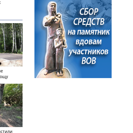
х
ле
рощу
истили