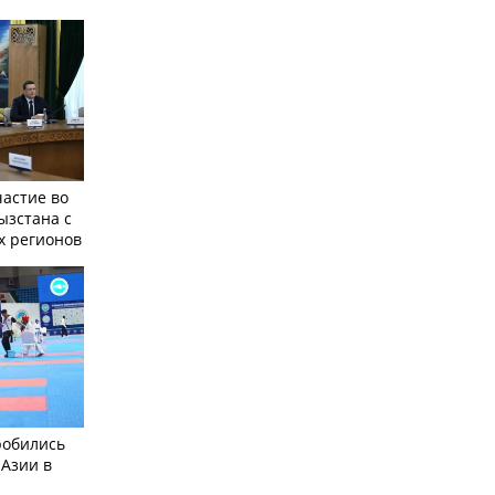
частие во
ызстана с
х регионов
робились
 Азии в