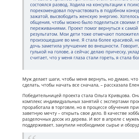
состоялся развод. Ходила на консультации к психо
порекомендовал поучаствовать в подобном конкур
зажатой, высвободить женскую энергию. Хотелось
общения, чтобы можно было поделиться своими 
переживаниями. Проект помог вернуться к самой 
результатом. Мои дети тоже отмечают положите
произошедшие во мне. Я стала более красивой, 
дочь заметила улучшение во внешности. Говорит,
гулькой на голове, а сейчас делаю прическу, укла
считает, что у меня глаза стали гореть, я стала б
Муж делает шаги, чтобы меня вернуть, но думаю, что
сделать, чтобы начать все сначала, – рассказала Еле
Победительницей проекта стала Ольга Кривцова. Он
комплекс индивидуальных занятий с экспертами проек
проработала в торговле, но в процессе обучения пр
заветную мечту – открыть свое дело. В качестве хоб
разделочных досок из дерева. И вот в апреле с мужем
поддерживает, закупили необходимое сырье и обору