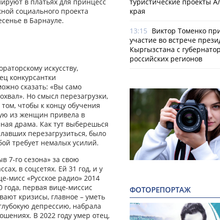
лируют в платьях для принцесс
туристические проекты А
кной социального проекта
края
сенье в Барнауле.
13:15
Виктор Томенко пр
участие во встрече прези
Кыргызстана с губернато
российских регионов
ораторскому искусству,
ец конкурсантки
можно сказать: «Вы само
охвал». Но смысл перезагрузки,
 том, чтобы к концу обучения
ждую из женщин привела в
чная драма. Как тут выберешься
лавших перезагрузиться, было
обой требует немалых усилий.
 7-го сезона» за свою
х, в соцсетях. Ей 31 год, и у
е-мисс «Русское радио» 2014
0 года, первая вице-миссис
ФОТОРЕПОРТАЖ
ывают кризисы, главное – уметь
 глубокую депрессию, набрала
ошениях. В 2022 году умер отец,