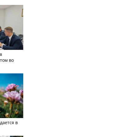
я
том во
дается в