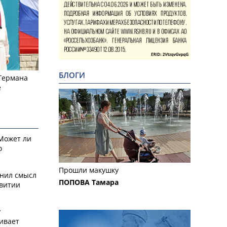
БЛОГИ
 Германа
е
 Может ли
о
Прошли макушку
снил смысл
ПОПОВА Тамара
звитии
у
ивает