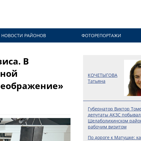
НОВОСТИ РАЙОНОВ
ФОТОРЕПОРТАЖИ
иса. В
кной
КОЧЕТЫГОВА
Татьяна
реображение»
Губернатор Виктор Том
депутаты АКЗС побывал
Шелаболихинском райо
рабочим визитом
По дороге к Матушке: ка