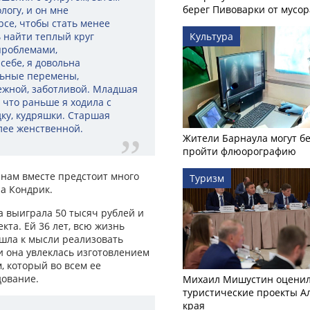
берег Пивоварки от мусор
логу, и он мне
се, чтобы стать менее
 найти теплый круг
Культура
проблемами,
себе, я довольна
льные перемены,
нежной, заботливой. Младшая
 что раньше я ходила с
дку, кудряшки. Старшая
олее женственной.
Жители Барнаула могут бе
пройти флюорографию
 нам вместе предстоит много
Туризм
на Кондрик.
а выиграла 50 тысяч рублей и
та. Ей 36 лет, всю жизнь
ишла к мысли реализовать
би она увлеклась изготовлением
, который во всем ее
дование.
Михаил Мишустин оцени
туристические проекты А
края