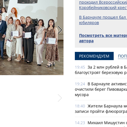
проходил Всероссийски
Коробейниковский крес
В Барнауле прошел бал
юбиляров
Посмотреть все мате
автора
РЕКОМЕНДУЕМ
ПОП
19:45
За 2 млн рублей в 
благоустроят березовую 
Фото: Юлия Яковлева
19:24
В Барнауле активи
очистили берег Пивоварк
мусора
18:40
Жители Барнаула мо
записи пройти флюорогр
14:23
Михаил Мишустин 