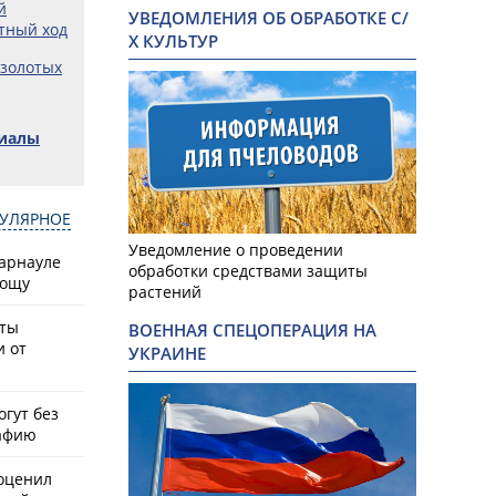
й
УВЕДОМЛЕНИЯ ОБ ОБРАБОТКЕ С/
тный ход
Х КУЛЬТУР
 золотых
риалы
УЛЯРНОЕ
Уведомление о проведении
Барнауле
обработки средствами защиты
рощу
растений
Фото: Юлия 
сты
ВОЕННАЯ СПЕЦОПЕРАЦИЯ НА
и от
УКРАИНЕ
гут без
афию
оценил