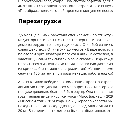
В просторном зале, озаренном светом софитов, дефи
40 женщин совершенно разного возраста. Это выпус
«Преображение», который прошел в минувшее воскре
Перезагрузка
2,5 месяца с ними работали специалисты по этикету, 
медиаторы, стилисты, фитнес-тренеры…. И вот након
демонстрируют то, чему научились. О любой из них 
совершенство. / От улыбки до жестов / Выше всяких п
по словам организатора проекта Юлии Замотаевой, в
участницы сами так смогли о себе сказать. Ведь ка
проект своя жизненная история, а зачастую даже ли
из кризиса без помощи специалистов? Женщин, поже
сначала 150, затем в три раза меньше: работа над с
Алина Кривик победила в номинации проекта «Прорыв
активную позицию на всех мероприятиях, мастер-класса
нее уже довольно большой бэкграунд. Она первая виц
года, первая вице-мисс конкурса «Мисс Барнаул» 202
«Миссис Алтай» 2024 года. Но и у королев красоты б
находить из них выход. Два года назад Алина ушла в
20 кг. В течение пяти лет она была в абьюзивных отн