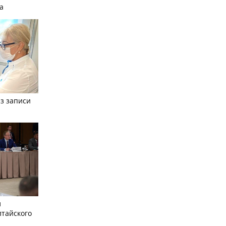
а
з записи
л
лтайского