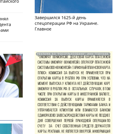
лтайского
Завершился 1625-й день
инял
спецоперации РФ на Украине.
дента
Главное
рами
РЕКЛАМА АО "РОССЕЛЬХОЗБАНК". ИНН 772511448.