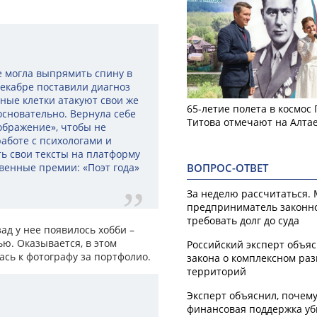
не могла выпрямить спину в
декабре поставили диагноз
нные клетки атакуют свои же
65-летие полета в космос
 основательно. Вернула себе
Титова отмечают на Алта
ображение», чтобы не
работе с психологами и
ь свои тексты на платформу
венные премии: «Поэт года»
ВОПРОС-ОТВЕТ
За неделю рассчитаться.
предприниматель законн
требовать долг до суда
зад у нее появилось хобби –
ю. Оказывается, в этом
Российский эксперт объя
ась к фотографу за портфолио.
закона о комплексном ра
территорий
Эксперт объяснил, почем
финансовая поддержка уб