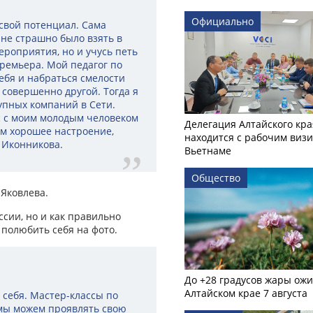
Официально
 свой потенциал. Сама
Мне страшно было взять в
ероприятия, но и учусь петь
премьера. Мой педагог по
ебя и набраться смелости
 совершенно другой. Тогда я
упных компаний в Сети.
с с моим молодым человеком
Делегация Алтайского кра
м хорошее настроение,
находится с рабочим визи
 Иконникова.
Вьетнаме
Общество
Яковлева.
сии, но и как правильно
 полюбить себя на фото.
До +28 градусов жары ожи
Алтайском крае 7 августа
 себя. Мастер-классы по
 мы можем проявлять свою