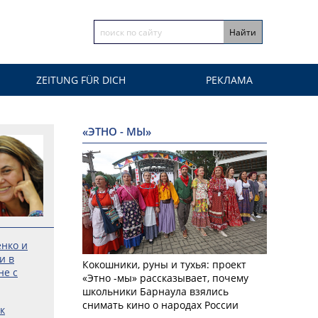
ZEITUNG FÜR DICH
РЕКЛАМА
«ЭТНО - МЫ»
енко и
и в
Кокошники, руны и тухья: проект
не с
«Этно -мы» рассказывает, почему
школьники Барнаула взялись
снимать кино о народах России
к