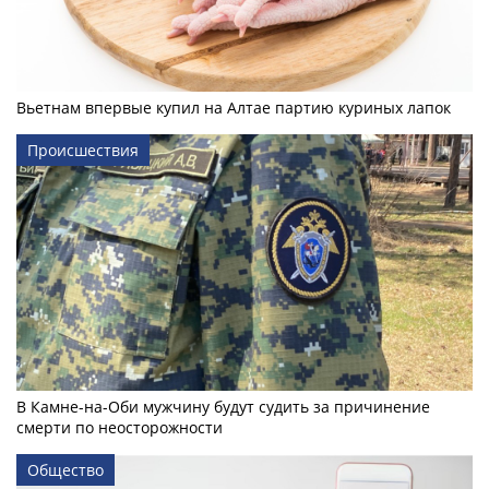
Вьетнам впервые купил на Алтае партию куриных лапок
Происшествия
В Камне-на-Оби мужчину будут судить за причинение
смерти по неосторожности
Общество