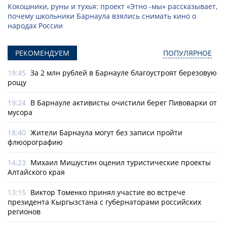
Кокошники, руны и тухья: проект «Этно -мы» рассказывает,
почему школьники Барнаула взялись снимать кино о
народах России
РЕКОМЕНДУЕМ
ПОПУЛЯРНОЕ
19:45
За 2 млн рублей в Барнауле благоустроят березовую
рощу
19:24
В Барнауле активисты очистили берег Пивоварки от
мусора
18:40
Жители Барнаула могут без записи пройти
флюорографию
14:23
Михаил Мишустин оценил туристические проекты
Алтайского края
13:15
Виктор Томенко принял участие во встрече
президента Кыргызстана с губернаторами российских
регионов