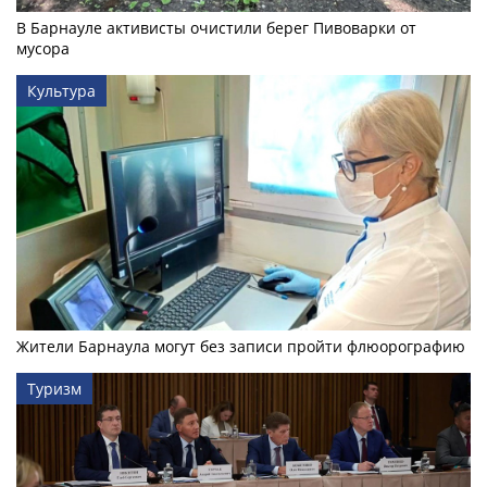
В Барнауле активисты очистили берег Пивоварки от
мусора
Культура
Жители Барнаула могут без записи пройти флюорографию
Туризм