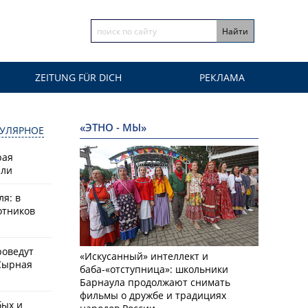
ZEITUNG FÜR DICH
РЕКЛАМА
«ЭТНО - МЫ»
УЛЯРНОЕ
рая
или
ля: в
отников
роведут
«Искусанный» интеллект и
Сырная
баба-«отступница»: школьники
Барнаула продолжают снимать
фильмы о дружбе и традициях
бых и