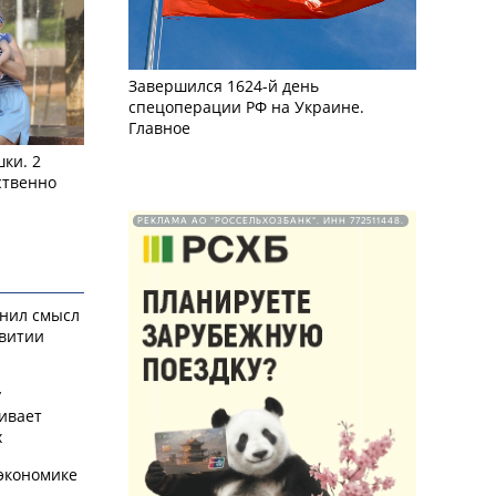
Завершился 1624-й день
спецоперации РФ на Украине.
Главное
ки. 2
ственно
РЕКЛАМА АО "РОССЕЛЬХОЗБАНК". ИНН 772511448.
снил смысл
звитии
у
ивает
х
экономике