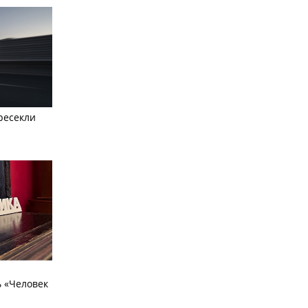
ресекли
 «Человек