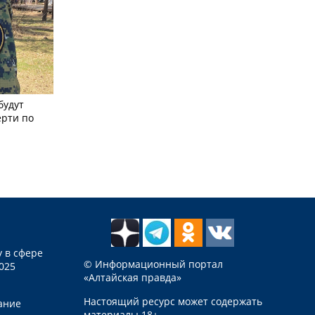
будут
ерти по
 в сфере
© Информационный портал
025
«Алтайская правда»
Настоящий ресурс может содержать
ание
материалы 18+