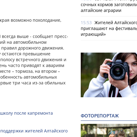
сочных кормов заготовил
алтайские аграрии
края возможно похолодание,
15:53
Жителей Алтайског
приглашают на фестиваль
играющий»
 всегда выше - сообщает пресс-
рий на автомобильном
 правил дорожного движения.
у остаются превышение
 полосу встречного движения и
ень часто приводят к авариям
есте – тормоза, на втором –
Особенность автомобильных
ервые три часа из-за обильных
 школу после капремонта
ФОТОРЕПОРТАЖ
 поддержки жителей Алтайского