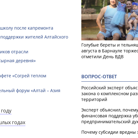
 школу после капремонта
 поддержки жителей Алтайского
Голубые береты и тельняш
августа в Барнауле торже
ников отрасли
отметили День ВДВ
Сырная деревня»
афете «Согрей теплом
ВОПРОС-ОТВЕТ
Российский эксперт объя
ельный форум «Алтай – Азия
закона о комплексном ра
территорий
Эксперт объяснил, почем
 году
финансовая поддержка уб
предпринимательский ду
шлых годах
Почему субсидии вредны 