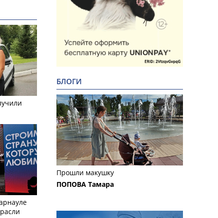
БЛОГИ
лучили
Прошли макушку
ПОПОВА Тамара
Барнауле
трасли