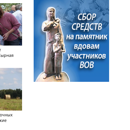
т
Сырная
сочных
кие