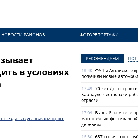
НОВОСТИ РАЙОНОВ
ФОТОРЕПОРТАЖИ
изывает
РЕКОМЕНДУЕМ
ПОП
ить в условиях
18:40
ФАПы Алтайского к
получили новые автомоб
а
17:49
70 лет Дню строите
Барнауле чествовали раб
отрасли
17:09
В алтайском селе п
масштабный фестиваль «
деревня»
16:30
657 тысяч тонн гру