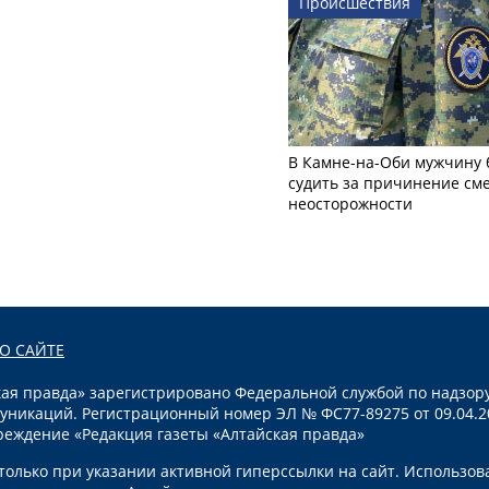
Происшествия
В Камне-на-Оби мужчину 
судить за причинение см
неосторожности
О САЙТЕ
я правда» зарегистрировано Федеральной службой по надзору
уникаций. Регистрационный номер ЭЛ № ФС77-89275 от 09.04.2
реждение «Редакция газеты «Алтайская правда»
олько при указании активной гиперссылки на сайт. Использов