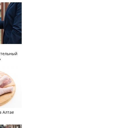
ательный
»
а Алтае