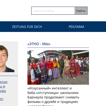
ZEITUNG FÜR DICH
РЕКЛАМА
«ЭТНО - МЫ»
 крае
ы в
«Искусанный» интеллект и
лива
баба-«отступница»: школьники
Барнаула продолжают снимать
ет
фильмы о дружбе и традициях