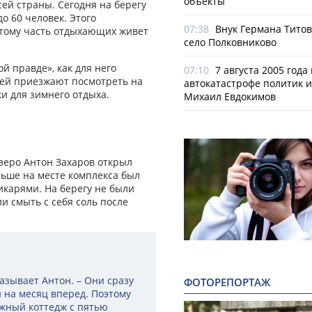
объекты
сей страны. Сегодня на берегу
о 60 человек. Этого
07:38
Внук Германа Титов
этому часть отдыхающих живет
село Полковниково
й правде», как для него
07:10
7 августа 2005 года
тей приезжают посмотреть на
автокатастрофе политик и
и для зимнего отдыха.
Михаил Евдокимов
зеро Антон Захаров открыл
ньше на месте комплекса был
икарями. На берегу не были
и смыть с себя соль после
казывает Антон. – Они сразу
ФОТОРЕПОРТАЖ
 на месяц вперед. Поэтому
ажный коттедж с пятью