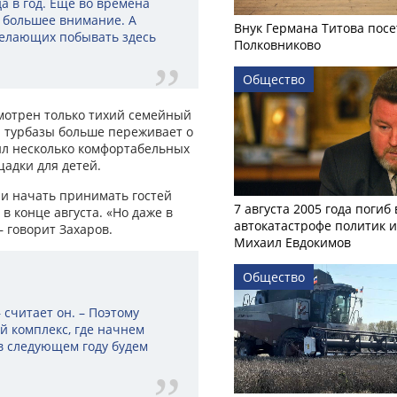
а в год. Еще во времена
 большее внимание. А
Внук Германа Титова посе
желающих побывать здесь
Полковниково
Общество
смотрен только тихий семейный
р турбазы больше переживает о
вил несколько комфортабельных
адки для детей.
 и начать принимать гостей
7 августа 2005 года погиб 
в конце августа. «Но даже в
автокатастрофе политик и
– говорит Захаров.
Михаил Евдокимов
Общество
 считает он. – Поэтому
 комплекс, где начнем
в следующем году будем