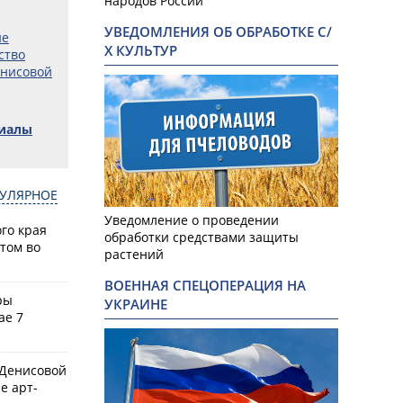
народов России
УВЕДОМЛЕНИЯ ОБ ОБРАБОТКЕ С/
не
Х КУЛЬТУР
ство
енисовой
риалы
УЛЯРНОЕ
Уведомление о проведении
го края
обработки средствами защиты
том во
растений
ВОЕННАЯ СПЕЦОПЕРАЦИЯ НА
ры
УКРАИНЕ
ае 7
 Денисовой
е арт-