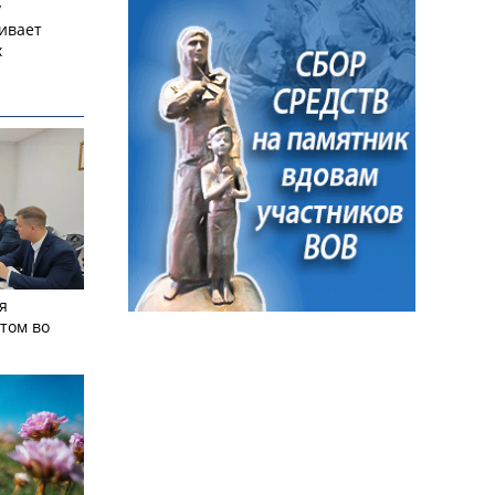
у
ивает
х
я
том во