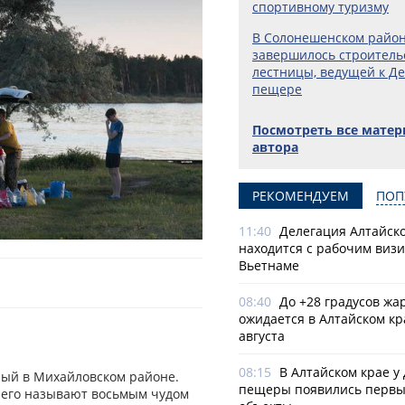
спортивному туризму
В Солонешенском райо­
завершилось строи­тель
лестницы, ведущей к Д
пещере
Посмотреть все мате
автора
РЕКОМЕНДУЕМ
ПОП
11:40
Делегация Алтайско
находится с рабочим визи
Вьетнаме
08:40
До +28 градусов жа
ожидается в Алтайском кр
августа
08:15
В Алтайском крае у
ный в Михайловском районе.
пещеры появились первы
и его называют восьмым чудом