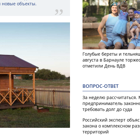
и новые объекты.
Голубые береты и тельняш
августа в Барнауле торже
отметили День ВДВ
ВОПРОС-ОТВЕТ
За неделю рассчитаться.
предприниматель законн
требовать долг до суда
Российский эксперт объя
закона о комплексном ра
территорий