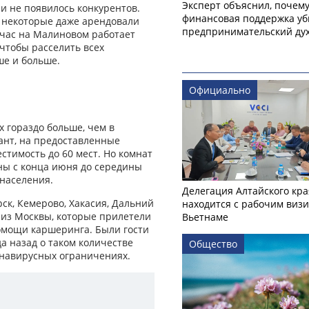
Эксперт объяснил, почем
 и не появилось конкурентов.
финансовая поддержка уб
 некоторые даже арендовали
предпринимательский ду
ейчас на Малиновом работает
 чтобы расселить всех
ше и больше.
Официально
х гораздо больше, чем в
ант, на предоставленные
стимость до 60 мест. Но комнат
ны с конца июня до середины
 населения.
Делегация Алтайского кра
рск, Кемерово, Хакасия, Дальний
находится с рабочим визи
в из Москвы, которые прилетели
Вьетнаме
помощи каршеринга. Были гости
а назад о таком количестве
Общество
онавирусных ограничениях.