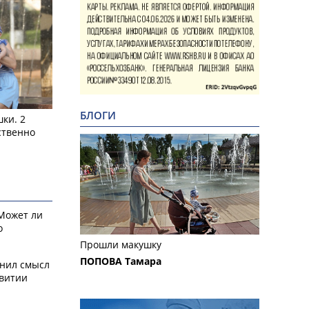
БЛОГИ
ки. 2
ственно
 Может ли
о
Прошли макушку
ПОПОВА Тамара
снил смысл
звитии