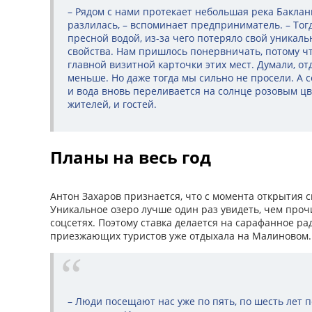
– Рядом с нами протекает небольшая река Баклани
разлилась, – вспоминает предприниматель. – Тог
пресной водой, из-за чего потеряло свой уникал
свойства. Нам пришлось понервничать, потому ч
главной визитной карточки этих мест. Думали, о
меньше. Но даже тогда мы сильно не просели. А 
и вода вновь переливается на солнце розовым цв
жителей, и гостей.
Планы на весь год
Антон Захаров признается, что с момента открытия с
Уникальное озеро лучше один раз увидеть, чем прочи
соцсетях. Поэтому ставка делается на сарафанное ра
приезжающих туристов уже отдыхала на Малиновом
– Люди посещают нас уже по пять, по шесть лет п