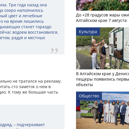
ха. Три года назад она
да озеро наполнилось
До +28 градусов жары ожи
ьный цвет и лечебные
Алтайском крае 7 августа
то на время лишились
тдыхающих станет гораздо
Культура
сейчас водоем восстановился,
етом, радуя и местных
В Алтайском крае у Денис
пещеры появились первы
ильно не тратился на рекламу.
объекты
тать сто заметок о нем в
дио. К тому же большая часть
Общество
.
одряд, – подчеркивает