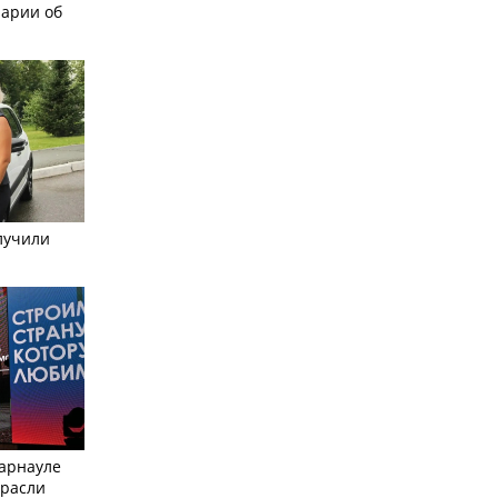
рарии об
лучили
Барнауле
трасли