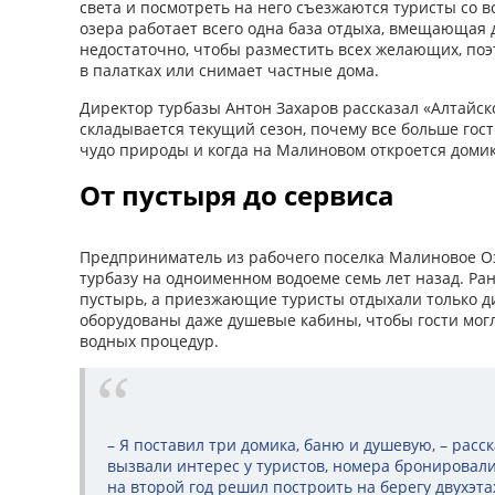
света и посмотреть на него съезжаются туристы со в
озера работает всего одна база отдыха, вмещающая д
недостаточно, чтобы разместить всех желающих, по
в палатках или снимает частные дома.
Директор турбазы Антон Захаров рассказал «Алтайско
складывается текущий сезон, почему все больше гос
чудо природы и когда на Малиновом откроется домик
От пустыря до сервиса
Предприниматель из рабочего поселка Малиновое О
турбазу на одноименном водоеме семь лет назад. Ра
пустырь, а приезжающие туристы отдыхали только д
оборудованы даже душевые кабины, чтобы гости могл
водных процедур.
– Я поставил три домика, баню и душевую, – расс
вызвали интерес у туристов, номера бронировали
на второй год решил построить на берегу двухэт