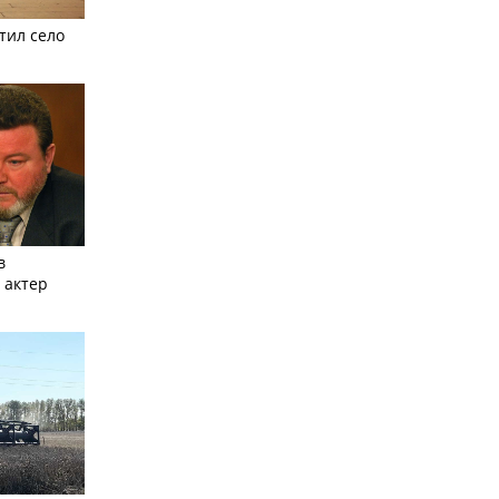
тил село
в
 актер