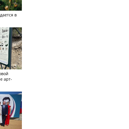
дается в
овой
е арт-