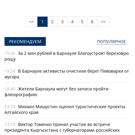
<<
1
2
3
4
5
6
>>
РЕКОМЕНДУЕМ
ПОПУЛЯРНОЕ
19:45
За 2 млн рублей в Барнауле благоустроят березовую
рощу
19:24
В Барнауле активисты очистили берег Пивоварки от
мусора
18:40
Жители Барнаула могут без записи пройти
флюорографию
14:23
Михаил Мишустин оценил туристические проекты
Алтайского края
13:15
Виктор Томенко принял участие во встрече
президента Кыргызстана с губернаторами российских