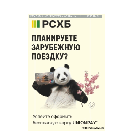
РЕКЛАМА АО "РОССЕЛЬХОЗБАНК". ИНН 772511448.