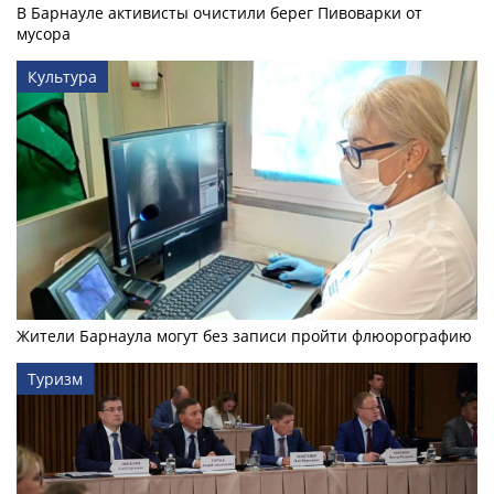
В Барнауле активисты очистили берег Пивоварки от
мусора
Культура
Жители Барнаула могут без записи пройти флюорографию
Туризм