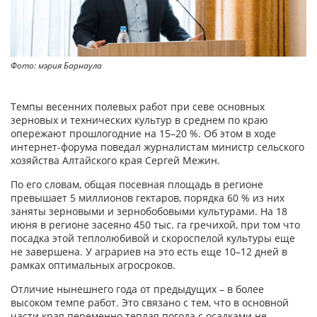
Фото: мэрия Барнаула
Темпы весенних полевых работ при севе основных
зерновых и технических культур в среднем по краю
опережают прошлогодние на 15–20 %. Об этом в ходе
интернет-форума поведал журналистам министр сельского
хозяйства Алтайского края Сергей Межин.
По его словам, общая посевная площадь в регионе
превышает 5 миллионов гектаров, порядка 60 % из них
заняты зерновыми и зернобобовыми культурами. На 18
июня в регионе засеяно 450 тыс. га гречихой, при том что
посадка этой теплолюбивой и скороспелой культуры еще
не завершена. У аграриев на это есть еще 10–12 дней в
рамках оптимальных агросроков.
Отличие нынешнего года от предыдущих – в более
высоком темпе работ. Это связано с тем, что в основной
части края переменно теплая погода с осадками не