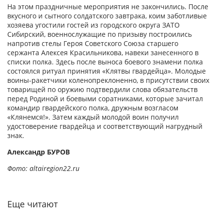
На этом праздничные мероприятия не закончились. После
вкусного и сытного солдатского завтрака, коим заботливые
хозяева угостили гостей из городского округа ЗАТО
Сибирский, военнослужащие по призыву построились
напротив стелы Героя Советского Союза старшего
сержанта Алексея Красильникова, навеки занесенного в
списки полка. Здесь после выноса боевого знамени полка
состоялся ритуал принятия «Клятвы гвардейца». Молодые
воины-ракетчики коленопреклоненно, в присутствии своих
товарищей по оружию подтвердили слова обязательств
перед Родиной и боевыми соратниками, которые зачитал
командир гвардейского полка, дружным возгласом
«Клянемся!». Затем каждый молодой воин получил
удостоверение гвардейца и соответствующий нагрудный
знак.
Александр БУРОВ
Фото: altairegion22.ru
Еще читают