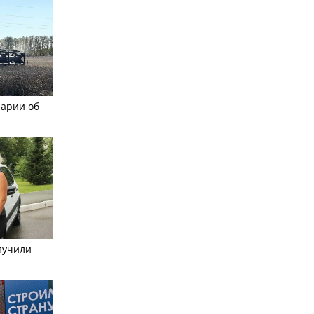
рарии об
лучили