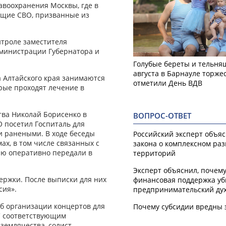
авоохранения Москвы, где в
ащие СВО, призванные из
нтроле заместителя
дминистрации Губернатора и
Голубые береты и тельняш
августа в Барнауле торже
а Алтайского края занимаются
отметили День ВДВ
рые проходят лечение в
тва Николай Борисенко в
ВОПРОС-ОТВЕТ
 посетил Госпиталь для
и ранеными. В ходе беседы
Российский эксперт объя
ах, в том числе связанных с
закона о комплексном ра
ию оперативно передали в
территорий
Эксперт объяснил, почем
ержки. После выписки для них
финансовая поддержка уб
сия».
предпринимательский ду
об организации концертов для
Почему субсидии вредны 
С соответствующим
землячества, солист