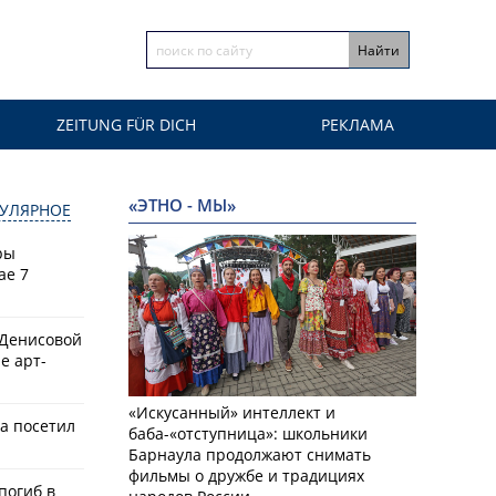
ZEITUNG FÜR DICH
РЕКЛАМА
«ЭТНО - МЫ»
УЛЯРНОЕ
ры
ае 7
 Денисовой
е арт-
«Искусанный» интеллект и
а посетил
баба-«отступница»: школьники
Барнаула продолжают снимать
фильмы о дружбе и традициях
 погиб в