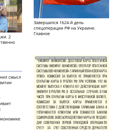
Завершился 1624-й день
спецоперации РФ на Украине.
Главное
ки. 2
ственно
РЕКЛАМА АО "РОССЕЛЬХОЗБАНК". ИНН 772511448.
снил смысл
звитии
у
ивает
х
экономике