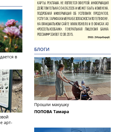
БЛОГИ
дается в
Прошли макушку
ПОПОВА Тамара
овой
е арт-