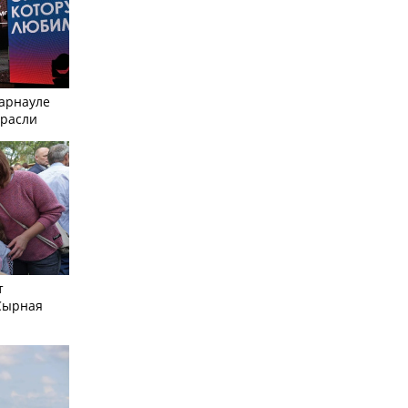
Барнауле
трасли
т
Сырная