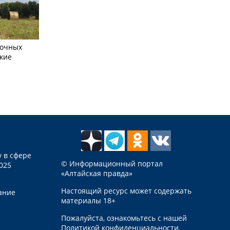
сочных
кие
 в сфере
© Информационный портал
025
«Алтайская правда»
Настоящий ресурс может содержать
ание
материалы 18+
Пожалуйста, ознакомьтесь с нашей
Политикой конфиденциальности
.