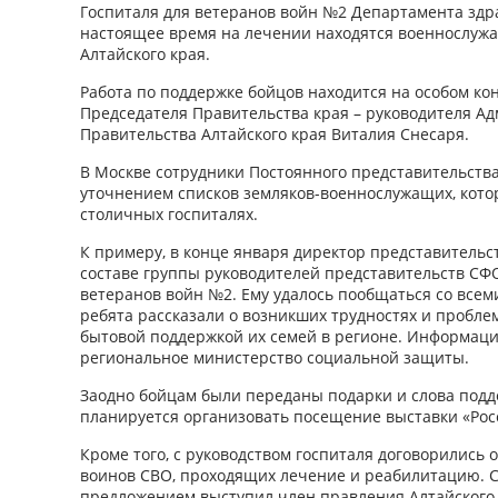
Госпиталя для ветеранов войн №2 Департамента здр
настоящее время на лечении находятся военнослуж
Алтайского края.
Работа по поддержке бойцов находится на особом ко
Председателя Правительства края – руководителя А
Правительства Алтайского края Виталия Снесаря.
В Москве сотрудники Постоянного представительств
уточнением списков земляков-военнослужащих, кото
столичных госпиталях.
К примеру, в конце января директор представительс
составе группы руководителей представительств СФО
ветеранов войн №2. Ему удалось пообщаться со всем
ребята рассказали о возникших трудностях и проблем
бытовой поддержкой их семей в регионе. Информац
региональное министерство социальной защиты.
Заодно бойцам были переданы подарки и слова подд
планируется организовать посещение выставки «Рос
Кроме того, с руководством госпиталя договорились 
воинов СВО, проходящих лечение и реабилитацию. 
предложением выступил член правления Алтайского 