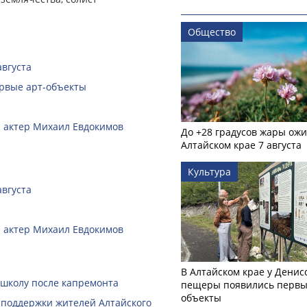
Общество
августа
ервые арт-объекты
 и актер Михаил Евдокимов
До +28 градусов жары ожи
Алтайском крае 7 августа
Культура
августа
 и актер Михаил Евдокимов
В Алтайском крае у Денис
 школу после капремонта
пещеры появились первы
объекты
 поддержки жителей Алтайского