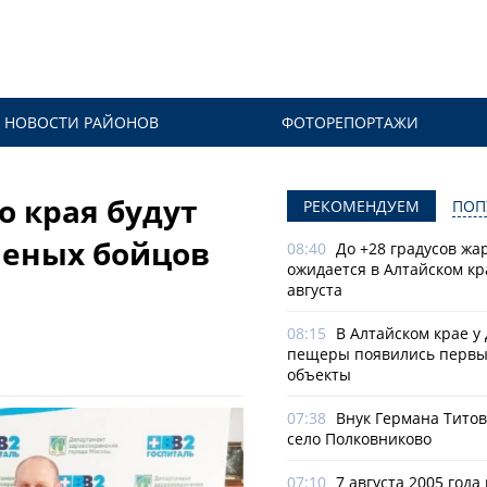
НОВОСТИ РАЙОНОВ
ФОТОРЕПОРТАЖИ
о края будут
РЕКОМЕНДУЕМ
ПОП
неных бойцов
08:40
До +28 градусов жа
ожидается в Алтайском кр
августа
08:15
В Алтайском крае у
пещеры появились первы
объекты
07:38
Внук Германа Титов
село Полковниково
07:10
7 августа 2005 года