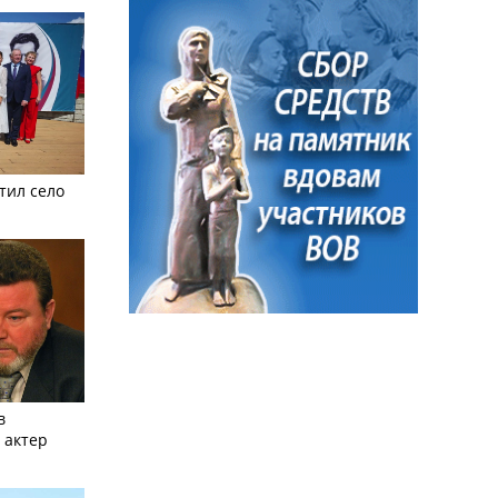
тил село
в
 актер