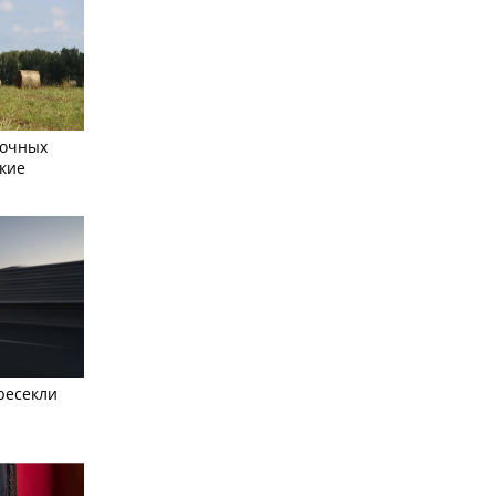
сочных
кие
ресекли