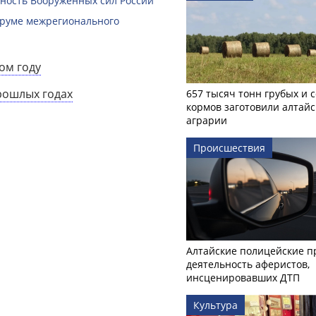
ность Вооружённых сил России
Форуме межрегионального
ом году
рошлых годах
657 тысяч тонн грубых и 
кормов заготовили алтайс
аграрии
Происшествия
Алтайские полицейские п
деятельность аферистов,
инсценировавших ДТП
Культура