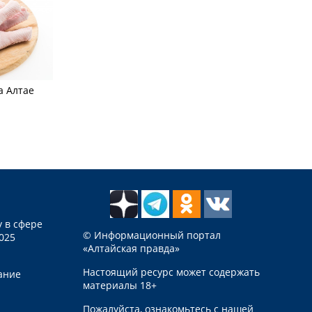
а Алтае
 в сфере
© Информационный портал
025
«Алтайская правда»
Настоящий ресурс может содержать
ание
материалы 18+
Пожалуйста, ознакомьтесь с нашей