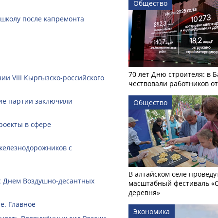
Общество
 школу после капремонта
70 лет Дню строителя: в 
ии VIII Кыргызско-российского
чествовали работников о
кие партии заключили
Общество
роекты в сфере
железнодорожников с
В алтайском селе проведу
с Днем Воздушно-десантных
масштабный фестиваль «
деревня»
е. Главное
Экономика