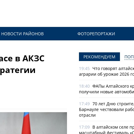
НОВОСТИ РАЙОНОВ
ФОТОРЕПОРТАЖИ
асе в АКЗС
РЕКОМЕНДУЕМ
ПОП
ратегии
19:45
Что говорят алтайс
аграрии об урожае 2026 г
18:40
ФАПы Алтайского к
получили новые автомоб
17:49
70 лет Дню строите
Барнауле чествовали раб
отрасли
17:09
В алтайском селе п
масштабный фестиваль «