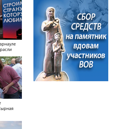
Барнауле
трасли
т
Сырная