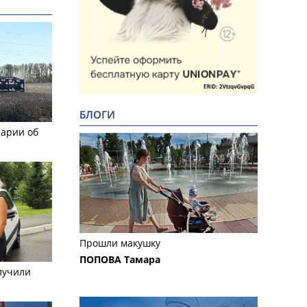
БЛОГИ
рарии об
Прошли макушку
ПОПОВА Тамара
лучили