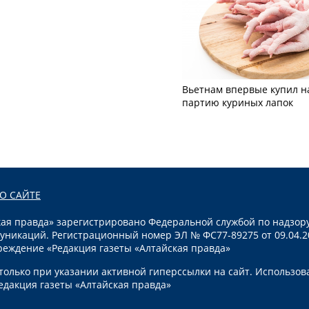
Вьетнам впервые купил н
партию куриных лапок
О САЙТЕ
я правда» зарегистрировано Федеральной службой по надзору
уникаций. Регистрационный номер ЭЛ № ФС77-89275 от 09.04.2
реждение «Редакция газеты «Алтайская правда»
олько при указании активной гиперссылки на сайт. Использов
едакция газеты «Алтайская правда»