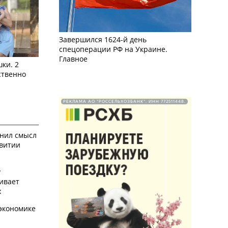
Завершился 1624-й день
спецоперации РФ на Украине.
Главное
ки. 2
ственно
РЕКЛАМА АО "РОССЕЛЬХОЗБАНК". ИНН 772511448.
снил смысл
звитии
у
ивает
х
экономике