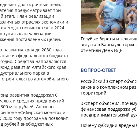
ределяет долгосрочные цели,
атегия предусматривает три
ый этап. План реализации
различных отраслях экономики и
 ежегодно повышается: в 2024
риступить к актуализации
Голубые береты и тельняш
ижения поставленных целей.
августа в Барнауле торже
развития края до 2030 года,
отметили День ВДВ
вание из федерального бюджета
егодно. Средства направляются
онд развития Алтайского края,
ВОПРОС-ОТВЕТ
ндустриального парка в
и строительство автомобильного
Российский эксперт объя
закона о комплексном ра
территорий
Фонд развития поддержал 6
 малых и средних предприятий
Эксперт объяснил, почем
300 млн рублей. Активно
финансовая поддержка уб
ой зоне «Сибирская монета» и
предпринимательский ду
К 2030 году программа позволит
лрд рублей внебюджетных
Почему субсидии вредны 