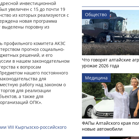
 адресной инвестиционной
ыл увеличен с 15 до почти 19
Общество
нство из которых реализуются с
верждена новая программа
т выделены поровну из
ь профильного комитета АКЗС
терством прогноз социально-
юджетных решений, и его
Что говорят алтайские аг
уссии в нашем законодательном
урожае 2026 года
терства к вопросам
 Предметом нашего постоянного
Медицина
законодательства для
местную работу над законом о
 торгов для реализации
ъектов, а также для
организаций ОПК».
ФАПы Алтайского края по
ии VIII Кыргызско-российского
новые автомобили