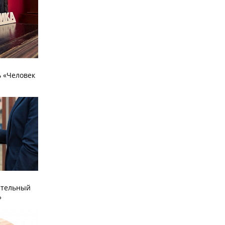
 «Человек
ательный
»