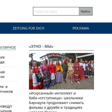
ZEITUNG FÜR DICH
РЕКЛАМА
«ЭТНО - МЫ»
УЛЯРНОЕ
кие
ода
рая
или
ля: в
отников
«Искусанный» интеллект и
баба-«отступница»: школьники
Барнаула продолжают снимать
роведут
фильмы о дружбе и традициях
Сырная