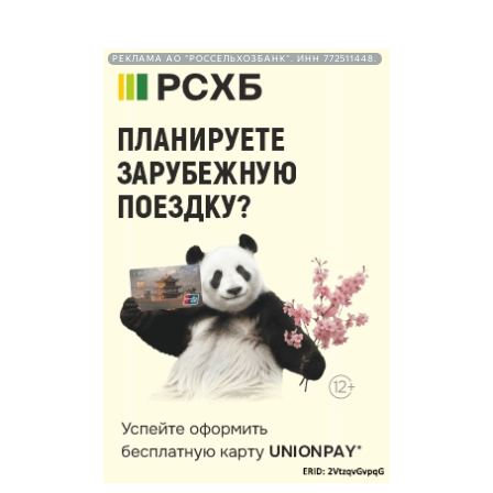
РЕКЛАМА АО "РОССЕЛЬХОЗБАНК". ИНН 772511448.