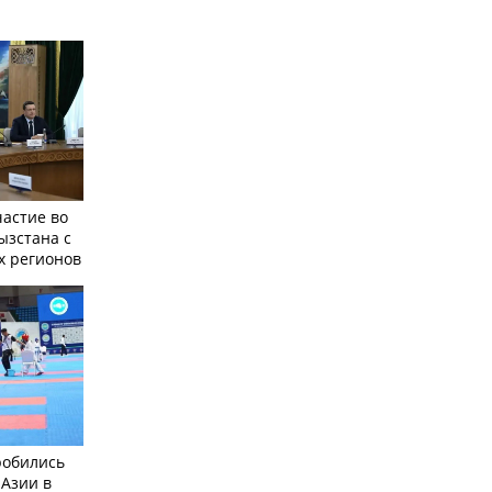
частие во
ызстана с
х регионов
робились
 Азии в