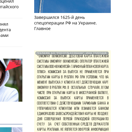
оценил
лтайского
Завершился 1625-й день
спецоперации РФ на Украине.
инял
Главное
дента
рами
РЕКЛАМА АО "РОССЕЛЬХОЗБАНК". ИНН 772511448.