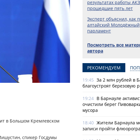
результатах работы АКЗ
прошедшие пять лет
Эксперт объяснил, как 
алтайский Молодёжный
парламент
Посмотреть все мате
автора
РЕКОМЕНДУЕМ
ПОП
19:45
За 2 млн рублей в 
благоустроят березовую 
19:24
В Барнауле активи
очистили берег Пивоварк
мусора
дит в Большом Кремлевском
18:40
Жители Барнаула мо
записи пройти флюорогр
ишустин, спикер Госдумы