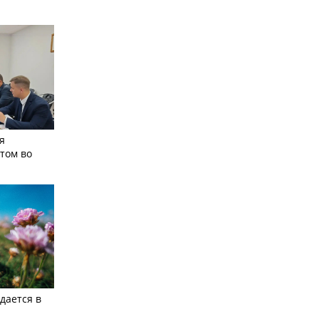
я
том во
дается в