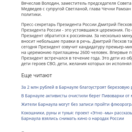
Вячеслав Володин, заместитель председателя Совет
Медведев с супругой Светланой, глава Чечни Рамзан
политики.
Пресс-секретарь Президента России Дмитрий Песков 
Президента России - это устоявшаяся церемония. По 
Президент обратится к россиянам. За несколько мин
вносит небольшие правки в речь. Дмитрий Песков так
сегодня Президент озвучит кандидатуру премьер-мин
на церемонию приглашены 2600 человек. Впервые пр
Президент встречался в течение года. Это дети из о
дети героев СВО, дети, желания которых он исполнял
Еще читают
За 2 млн рублей в Барнауле благоустроят березовую
В Барнауле активисты очистили берег Пивоварки от 
Жители Барнаула могут без записи пройти флюорог
Кокошники, руны и тухья: проект «Этно -мы» расска
Барнаула взялись снимать кино о народах России