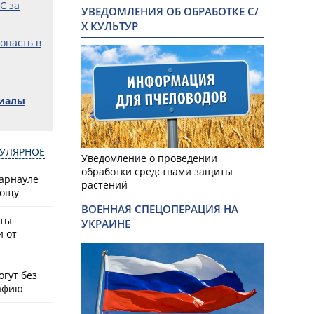
С за
УВЕДОМЛЕНИЯ ОБ ОБРАБОТКЕ С/
Х КУЛЬТУР
попасть в
риалы
УЛЯРНОЕ
Уведомление о проведении
обработки средствами защиты
Барнауле
растений
рощу
ВОЕННАЯ СПЕЦОПЕРАЦИЯ НА
сты
УКРАИНЕ
и от
гут без
афию