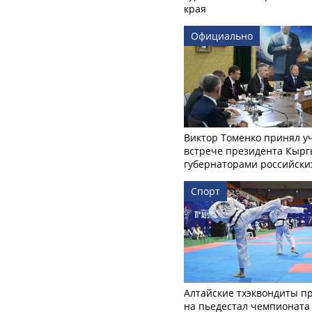
края
Официально
Виктор Томенко принял у
встрече президента Кырг
губернаторами российски
Спорт
Алтайские тхэквондиты п
на пьедестал чемпионата