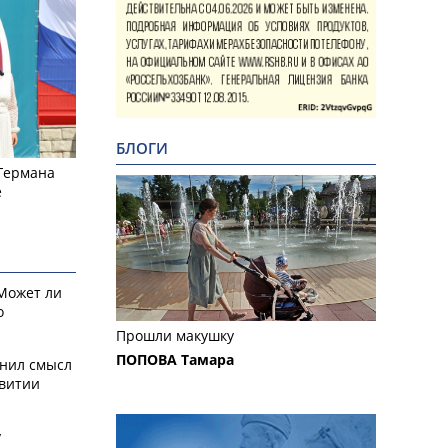
БЛОГИ
 Германа
е
 Может ли
о
Прошли макушку
ПОПОВА Тамара
снил смысл
звитии
у