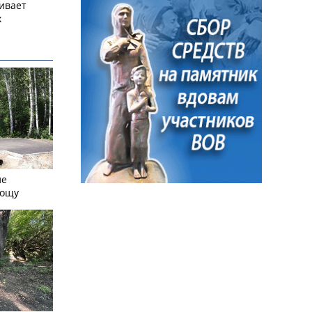
ивает
х
ле
рощу