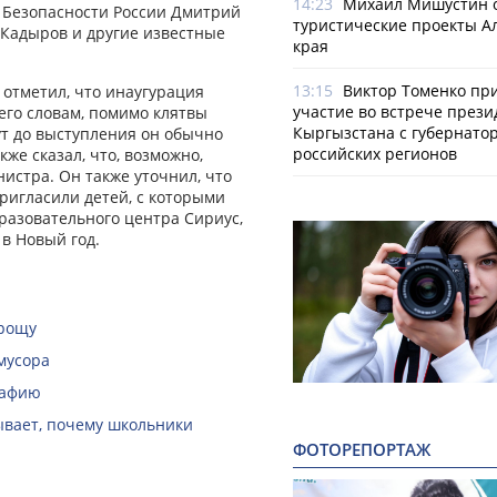
14:23
Михаил Мишустин 
а Безопасности России Дмитрий
туристические проекты А
 Кадыров и другие известные
края
13:15
Виктор Томенко пр
отметил, что инаугурация
участие во встрече прези
его словам, помимо клятвы
Кыргызстана с губернато
ут до выступления он обычно
российских регионов
же сказал, что, возможно,
истра. Он также уточнил, что
игласили детей, с которыми
бразовательного центра Сириус,
 в Новый год.
 рощу
мусора
рафию
зывает, почему школьники
ФОТОРЕПОРТАЖ