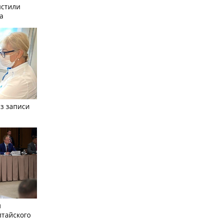
истили
а
з записи
л
лтайского