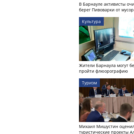
В Барнауле активисты оч
берег Пивоварки от мусор
Культура
Жители Барнаула могут бе
пройти флюорографию
Туризм
Михаил Мишустин оцени
туристические проекты А