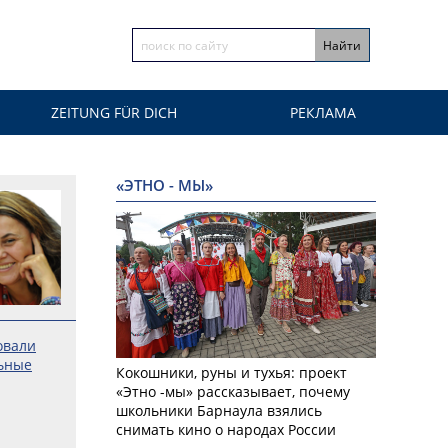
ZEITUNG FÜR DICH
РЕКЛАМА
«ЭТНО - МЫ»
овали
ьные
Кокошники, руны и тухья: проект
«Этно -мы» рассказывает, почему
школьники Барнаула взялись
снимать кино о народах России