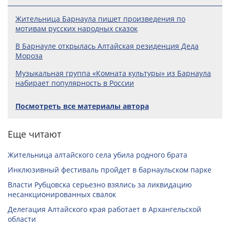
Жительница Барнаула пишет произведения по
мотивам русских народных сказок
В Барнауле открылась Алтайская резиденция Деда
Мороза
Музыкальная группа «Комната культуры» из Барнаула
набирает популярность в России
Посмотреть все материалы автора
Еще читают
Жительница алтайского села убила родного брата
Инклюзивный фестиваль пройдет в барнаульском парке
Власти Рубцовска серьезно взялись за ликвидацию
несанкционированных свалок
Делегация Алтайского края работает в Архангельской
области