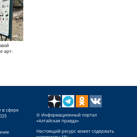
овой
е арт-
 в сфере
© Информационный портал
025
«Алтайская правда»
Настоящий ресурс может содержать
ание
материалы 18+