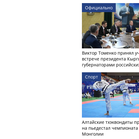
Официально
Виктор Томенко принял у
встрече президента Кырг
губернаторами российски
Спорт
Алтайские тхэквондиты п
на пьедестал чемпионата
Монголии