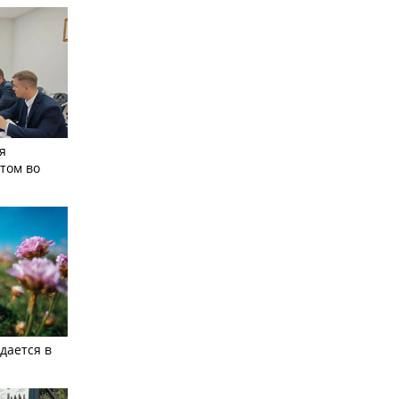
я
том во
дается в