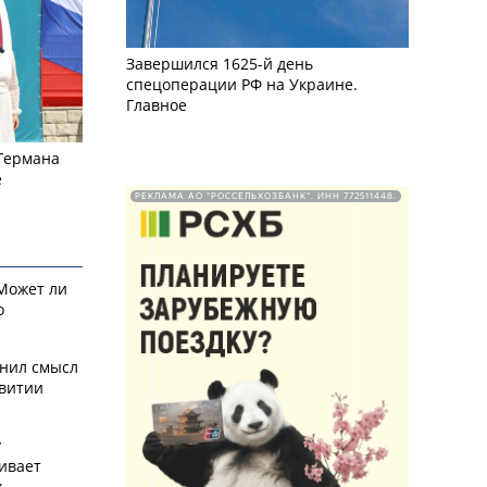
Завершился 1625-й день
спецоперации РФ на Украине.
Главное
 Германа
е
РЕКЛАМА АО "РОССЕЛЬХОЗБАНК". ИНН 772511448.
 Может ли
о
снил смысл
звитии
у
ивает
х