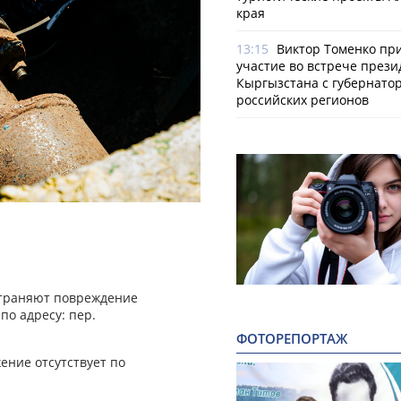
края
13:15
Виктор Томенко пр
участие во встрече прези
Кыргызстана с губернато
российских регионов
страняют повреждение
о адресу: пер.
ФОТОРЕПОРТАЖ
ение отсутствует по