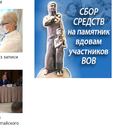
а
з записи
л
лтайского