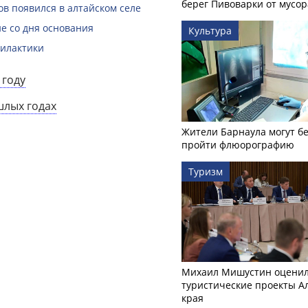
берег Пивоварки от мусор
в появился в алтайском селе
е со дня основания
Культура
филактики
 году
шлых годах
Жители Барнаула могут бе
пройти флюорографию
Туризм
Михаил Мишустин оцени
туристические проекты А
края