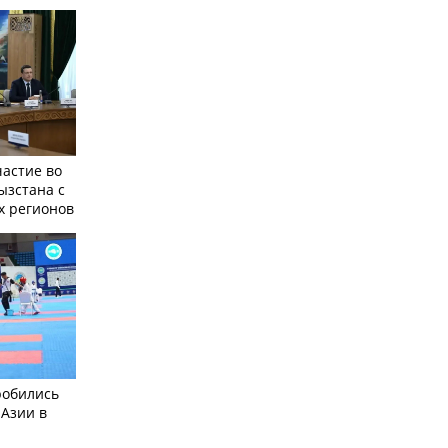
частие во
ызстана с
х регионов
робились
 Азии в