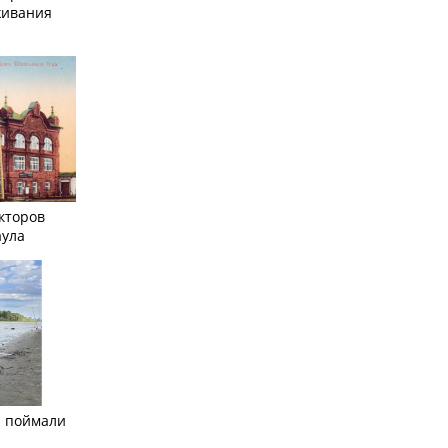
живания
кторов
аула
а поймали