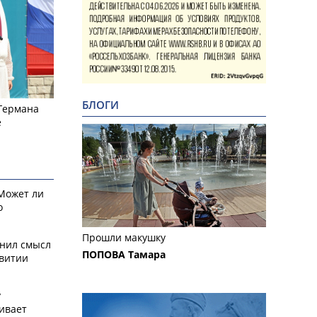
БЛОГИ
 Германа
е
 Может ли
о
Прошли макушку
снил смысл
ПОПОВА Тамара
звитии
у
ивает