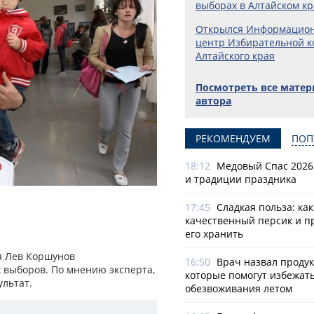
выборах в Алтайском кр
Открылся Информацио
центр Избирательной к
Алтайского края
Посмотреть все мате
автора
РЕКОМЕНДУЕМ
ПОП
18:12
Медовый Спас 2026
и традиции праздника
17:45
Сладкая польза: ка
качественный персик и п
его хранить
я Лев Коршунов
16:50
Врач назвал продук
 выборов. По мнению эксперта,
которые помогут избежат
ультат.
обезвоживания летом