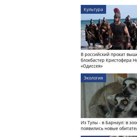
Культура
В российский прокат выш
блокбастер Кристофера Н
«Одиссея»
Экология
Из Тулы - в Барнаул: в зо
появились новые обитате