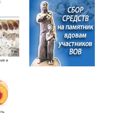
х
рия и
ать