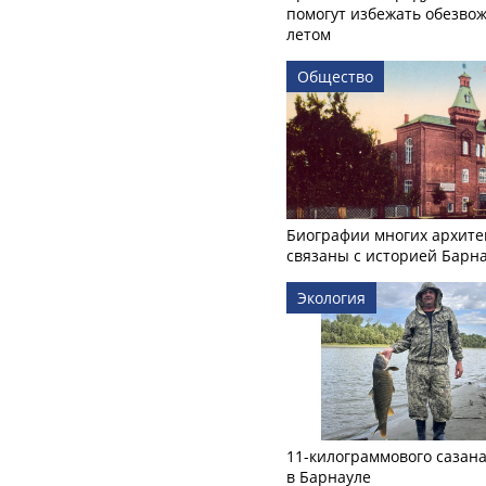
помогут избежать обезво
летом
Общество
Биографии многих архите
связаны с историей Барн
Экология
11-килограммового сазан
в Барнауле