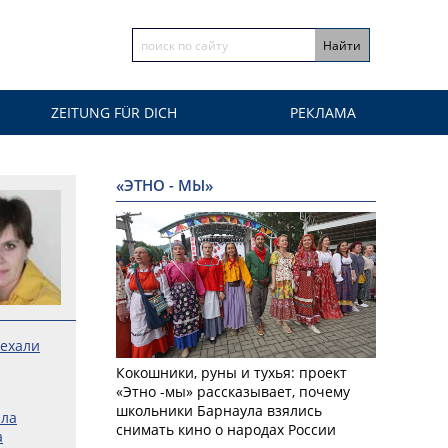
ZEITUNG FÜR DICH
РЕКЛАМА
«ЭТНО - МЫ»
ехали
Кокошники, руны и тухья: проект
«Этно -мы» рассказывает, почему
школьники Барнаула взялись
ала
снимать кино о народах России
а