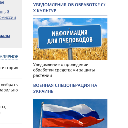
ае
УВЕДОМЛЕНИЯ ОБ ОБРАБОТКЕ С/
Х КУЛЬТУР
нный
омиссии
риалы
УЛЯРНОЕ
Уведомление о проведении
: история
обработки средствами защиты
растений
к выбрать
ВОЕННАЯ СПЕЦОПЕРАЦИЯ НА
равильно
УКРАИНЕ
ты,
ь