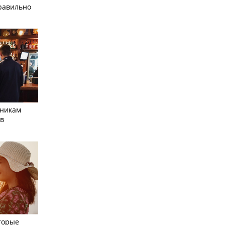
равильно
тникам
 в
торые