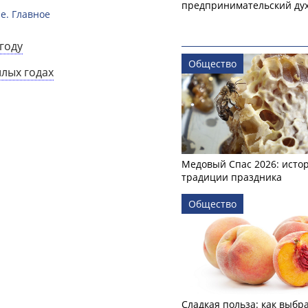
предпринимательский ду
е. Главное
году
Общество
шлых годах
Медовый Спас 2026: исто
традиции праздника
Общество
Сладкая польза: как выбр