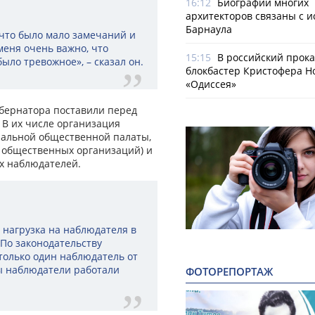
16:12
Биографии многих
архитекторов связаны с 
Барнаула
что было мало замечаний и
 меня очень важно, что
15:15
В российский прок
ыло тревожное», – сказал он.
блокбастер Кристофера Н
«Одиссея»
бернатора поставили перед
 В их числе организация
пальной общественной палаты,
х общественных организаций) и
х наблюдателей.
 нагрузка на наблюдателя в
 По законодательству
только один наблюдатель от
ы наблюдатели работали
ФОТОРЕПОРТАЖ