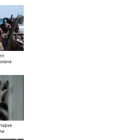
ел
олана
опарке
ли