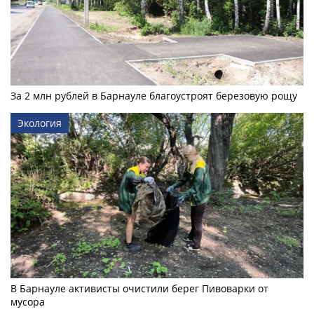
За 2 млн рублей в Барнауле благоустроят березовую рощу
Экология
В Барнауле активисты очистили берег Пивоварки от
мусора