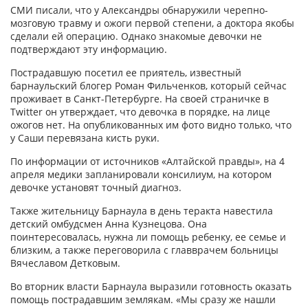
СМИ писали, что у Александры обнаружили черепно-
мозговую травму и ожоги первой степени, а доктора якобы
сделали ей операцию. Однако знакомые девочки не
подтверждают эту информацию.
Пострадавшую посетил ее приятель, известный
барнаульский блогер Роман Фильченков, который сейчас
проживает в Санкт-Петербурге. На своей страничке в
Twitter он утверждает, что девочка в порядке, на лице
ожогов нет. На опубликованных им фото видно только, что
у Саши перевязана кисть руки.
По информации от источников «Алтайской правды», на 4
апреля медики запланировали консилиум, на котором
девочке установят точный диагноз.
Также жительницу Барнаула в день теракта навестила
детский омбудсмен Анна Кузнецова. Она
поинтересовалась, нужна ли помощь ребенку, ее семье и
близким, а также переговорила с главврачем больницы
Вячеславом Детковым.
Во вторник власти Барнаула выразили готовность оказать
помощь пострадавшим землякам. «Мы сразу же нашли