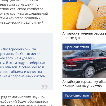
еализации соглашения о
твом сельского хозяйства
колько крупных исследований
ти и качества основных
ниеводческих предприятий
Алтайские ученые рассказ
пользе дынь
Происшествия
 «ФосАгро-Регион». За
 регионы СФО, – отметил
ме того, нам удалось
у. В этом году в сибирских
х опытов. Особое место в
е рост объема и качества
нением современных систем
Алтайскую горожанку обв
покушении на убийство
Происшествия
 ряд тематических научно-
добрений будут обсуждаться
культур. Отдельно вынесены на