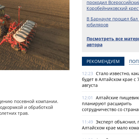
проходил Всероссийски
Коробейниковский крес
В Барнауле прошел бал
юбиляров
Посмотреть все мате
автора
РЕКОМЕНДУЕМ
ПОП
12:23
Стало известно, как
будет в Алтайском крае с 7
августа
12:01
Алтайские пищеви
едению посевной компании.
планируют расширить
одкормкой и обработкой
сотрудничество со стран
олетних трав.
11:49
Эксперт объяснил, 
Алтайском крае мало ком