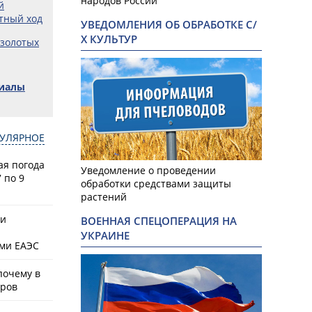
народов России
й
тный ход
УВЕДОМЛЕНИЯ ОБ ОБРАБОТКЕ С/
Х КУЛЬТУР
 золотых
риалы
УЛЯРНОЕ
ая погода
Уведомление о проведении
 по 9
обработки средствами защиты
растений
ки
ВОЕННАЯ СПЕЦОПЕРАЦИЯ НА
УКРАИНЕ
ами ЕАЭС
почему в
аров