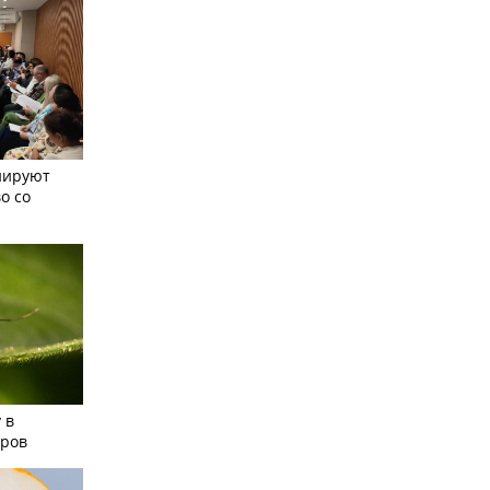
нируют
о со
 в
аров