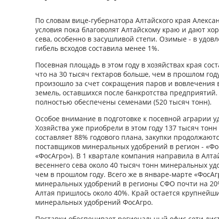
По словам вице-губернатора Алтайского края Алекса
условия пока благоволят Алтайскому краю и дают хо
сева, особенно в засушливой степи. Озимые - в удов
гибель всходов составила менее 1%.
Посевная площадь в этом году в хозяйствах края сост
что на 30 тысяч гектаров больше, чем в прошлом го
произошло за счет сокращения паров и вовлечения 
земель, оставшихся после банкротства предприятий
полностью обеспечены семенами (520 тысяч тонн).
Особое внимание в подготовке к посевной аграрии у
Хозяйства уже приобрели в этом году 137 тысяч тон
составляет 88% годового плана, закупки продолжают
поставщиков минеральных удобрений в регион - «Фо
«ФосАгро»). В 1 квартале компания направила в Алт
весеннего сева около 40 тысяч тонн минеральных уд
чем в прошлом году. Всего же в январе-марте «ФосА
минеральных удобрений в регионы СФО почти на 20%
Алтая пришлось около 40%. Край остается крупнейш
минеральных удобрений ФосАгро.
Поставки обеспечивает региональный офис сети ди