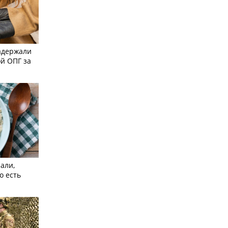
адержали
й ОПГ за
али,
о есть