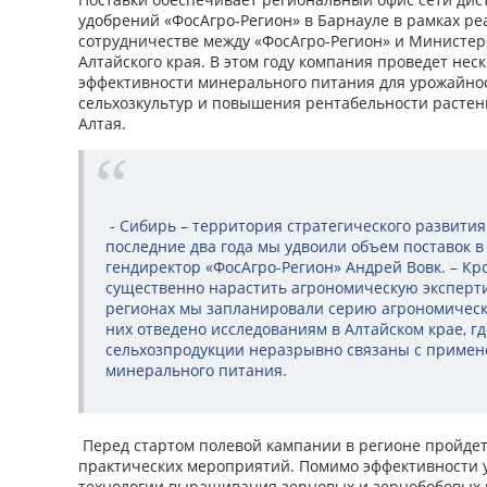
удобрений «ФосАгро-Регион» в Барнауле в рамках р
сотрудничестве между «ФосАгро-Регион» и Министерс
Алтайского края. В этом году компания проведет нес
эффективности минерального питания для урожайнос
сельхозкультур и повышения рентабельности расте
Алтая.
- Сибирь – территория стратегического развития
последние два года мы удвоили объем поставок в
гендиректор «ФосАгро-Регион» Андрей Вовк. – Кро
существенно нарастить агрономическую экспертиз
регионах мы запланировали серию агрономически
них отведено исследованиям в Алтайском крае, гд
сельхозпродукции неразрывно связаны с приме
минерального питания.
Перед стартом полевой кампании в регионе пройдет
практических мероприятий. Помимо эффективности у
технологии выращивания зерновых и зернобобовых 