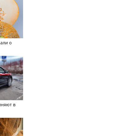
али о
иняют в