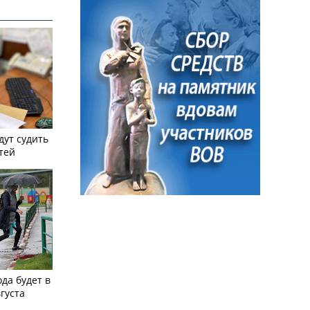
дут судить
тей
ода будет в
вгуста