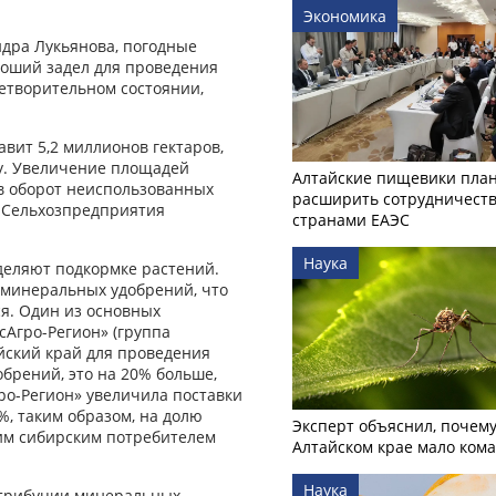
Экономика
ндра Лукьянова, погодные
роший задел для проведения
летворительном состоянии,
авит 5,2 миллионов гектаров,
ду. Увеличение площадей
Алтайские пищевики пла
в оборот неиспользованных
расширить сотрудничеств
. Сельхозпредприятия
странами ЕАЭС
Наука
деляют подкормке растений.
н минеральных удобрений, что
ся. Один из основных
сАгро-Регион» (группа
айский край для проведения
обрений, это на 20% больше,
гро-Регион» увеличила поставки
, таким образом, на долю
Эксперт объяснил, почему
им сибирским потребителем
Алтайском крае мало ком
Наука
стрибуции минеральных