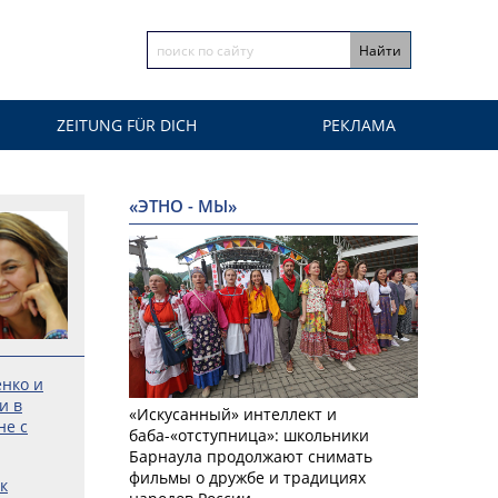
ZEITUNG FÜR DICH
РЕКЛАМА
«ЭТНО - МЫ»
енко и
и в
«Искусанный» интеллект и
не с
баба-«отступница»: школьники
Барнаула продолжают снимать
фильмы о дружбе и традициях
к