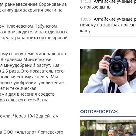
11:33
Алтайские ученые 
еля ранневесеннее боронование
о пользе дынь
ехнику для закрытия влаги на
10:05
Алтайские ученые р
почему на завтрак полезн
м, Ключевском, Табунском,
кашу
хозпроизводители на отдельных
ня, ультраранних сортов яровой
вому сезону теме минерального
 В краевом Минсельхозе
я минудобрений растут. «За
,5 раза. Это показатель того,
нологическому аспекту. Мы
льных удобрений, увеличение
ет и техническая
ами для внесения средств
ра сельского хозяйства
ФОТОРЕПОРТАЖ
емли. Через 10-12 дней там
ра ООО «Альтаир» Локтевского