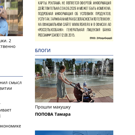
ки. 2
ственно
БЛОГИ
снил смысл
звитии
у
Прошли макушку
ивает
ПОПОВА Тамара
х
экономике