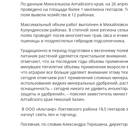
По данным Минсельхоза Алтайского края, на 26 апр
проведено на площади более 1 миллиона гектаров. Т
поля вывели хозяйства в 12 районах.
Максимальный объем работ выполнен в Михайловско
Кулундинском районах. В степной зоне региона сель
полях проводят посев многолетних трав, овса и ячме
пшеницы и позднеспелых гибридов подсолнечника.
Традиционно в период подготовки к весеннему поле
питания растений уделяется пристальное внимание.
отмечают, что за последние годы объемы применени
минувшее пятилетие объемы применения возросли в 2
что аграрии все больше уделяют внимание этому тех
сегодня отмечаем рост применения сложных минера
использования жидких минеральных удобрений, раст
оснащенность – сегодня никого не удивить инъектор
защиты и удобрений», – пояснял заместитель минист
Алтайского края Николай Халин.
В ООО «Альтаир» Локтевского района 18,5 гектаров з
начнут сеять лен и горчицу.
Посевная, по словам Александра Терешина, директо