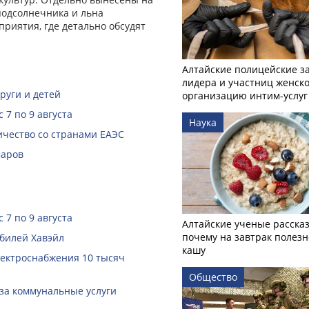
подсолнечника и льна
приятия, где детально обсудят
Алтайские полицейские з
лидера и участниц женско
руги и детей
организацию интим-услуг
 7 по 9 августа
Наука
чество со странами ЕАЭС
маров
 7 по 9 августа
Алтайские ученые рассказ
почему на завтрак полезн
билей Хавэйл
кашу
лектроснабжения 10 тысяч
Общество
за коммунальные услуги