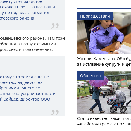
совету специалистов
 около 10 лет. На все наши
у не подвела, - отметил
Происшествия
тевского района.
Тюменцевского района. Там тоже
обрения в почву с озимыми
рох, овес и подсолнечник.
Жителя Камень-на-Оби бу
за истязание супруги и де
Общество
потому что земля еще не
Конечно, надеемся на
брениями. Много лет
ания, она устраивает нас и
лий Зайцев, директор ООО
Стало известно, какая пог
Алтайском крае с 7 по 9 а