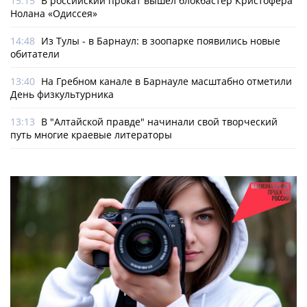
15:15
В российский прокат вышел блокбастер Кристофера
Нолана «Одиссея»
14:48
Из Тулы - в Барнаул: в зоопарке появились новые
обитатели
13:40
На Гребном канале в Барнауле масштабно отметили
День физкультурника
13:13
В "Алтайской правде" начинали свой творческий
путь многие краевые литераторы