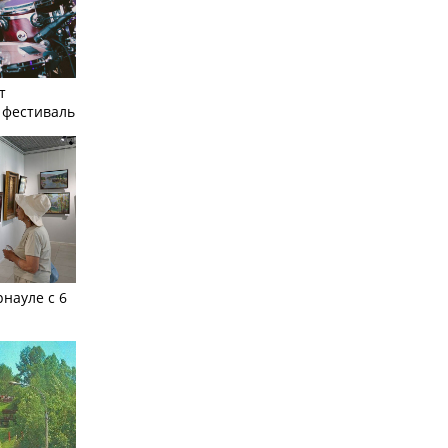
т
фестиваль
рнауле с 6