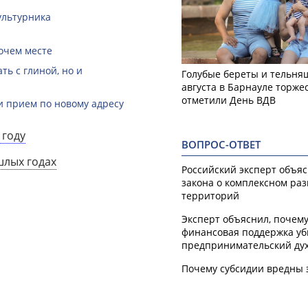
ультурника
очем месте
ть с глиной, но и
Голубые береты и тельняш
августа в Барнауле торже
отметили День ВДВ
и прием по новому адресу
 году
ВОПРОС-ОТВЕТ
шлых годах
Российский эксперт объя
закона о комплексном ра
территорий
Эксперт объяснил, почем
финансовая поддержка уб
предпринимательский ду
Почему субсидии вредны 