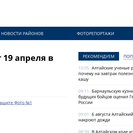
НОВОСТИ РАЙОНОВ
ФОТОРЕПОРТАЖИ
 19 апреля в
РЕКОМЕНДУЕМ
ПОП
10:05
Алтайские ученые р
почему на завтрак полезн
кашу
09:11
Барнаульскую кузн
будущих бойцов оценил Г
России
09:01
6 августа Алтайски
накроют дожди
08:39
В Алтайском крае и