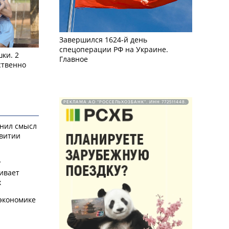
Завершился 1624-й день
спецоперации РФ на Украине.
ки. 2
Главное
ственно
РЕКЛАМА АО "РОССЕЛЬХОЗБАНК". ИНН 772511448.
снил смысл
звитии
у
ивает
х
экономике