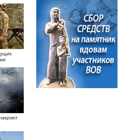
дущих
сии
 накроют