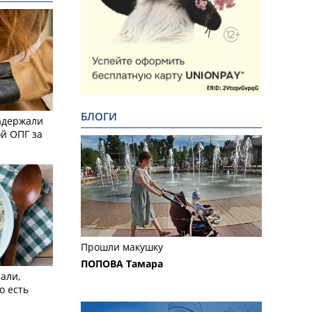
БЛОГИ
адержали
й ОПГ за
Прошли макушку
ПОПОВА Тамара
али,
о есть