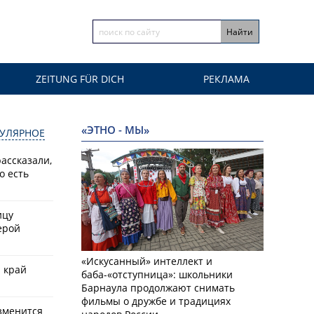
ZEITUNG FÜR DICH
РЕКЛАМА
«ЭТНО - МЫ»
УЛЯРНОЕ
ассказали,
о есть
ицу
ерой
«Искусанный» интеллект и
й край
баба-«отступница»: школьники
Барнаула продолжают снимать
фильмы о дружбе и традициях
зменится