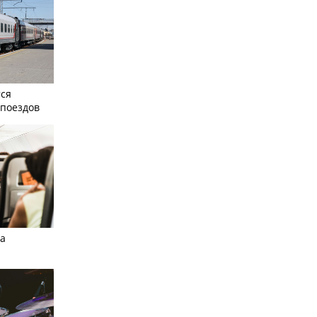
тся
поездов
а