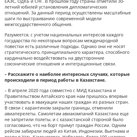
ЕАЭС, ОДКБ и СНГ. В прошлом году страны отметили 30-
летний юбилей установления дипломатических
отношений. За данный период осуществлены масштабные
шаги по выстраиванию современной модели
межгосударственного общения.
Разумеется, с учетом национальных интересов каждого
государства по некоторым вопросам международной
повестки есть различные подходы. Однако они не носят
стратегического, принципиального характера, способного
кардинально воздействовать на двусторонние
союзнические отношения и интеграционные связи.
– Расскажите о наиболее интересных случаях, которые
происходили в период работы в Казахстане.
– В апреле 2020 года совместно с МИД Казахстана и
Правительством Алтайского края нам пришлось впервые
участвовать в эвакуации наших граждан из разных стран.
В связи с карантином закрыли границы, отменили
авиаперелеты. Самолетам авиакомпаний Казахстана еще
не запретили полеты, и с казахстанской стороной было
согласовано, что на борт примут граждан России. Одним
рейсом забирали людей из Китая, Индонезии, Вьетнама и
везли в Усть-Каменогорск. Набралось более 100 человек.