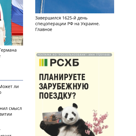
Завершился 1625-й день
спецоперации РФ на Украине.
Главное
 Германа
е
РЕКЛАМА АО "РОССЕЛЬХОЗБАНК". ИНН 772511448.
 Может ли
о
снил смысл
звитии
у
ивает