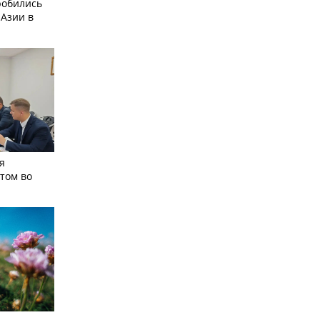
робились
 Азии в
я
том во