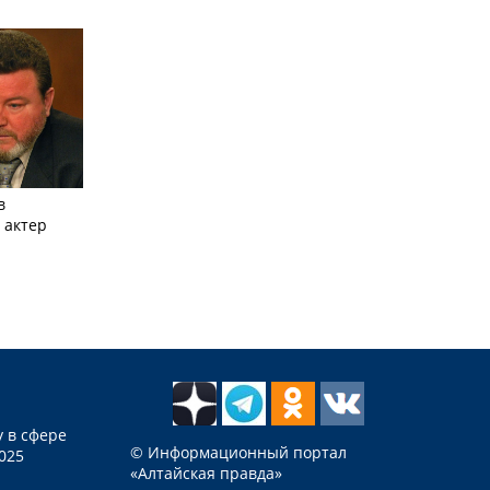
в
 актер
 в сфере
© Информационный портал
025
«Алтайская правда»