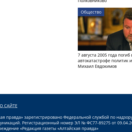
Полковниково
Общество
7 августа 2005 года погиб 
автокатастрофе политик и
Михаил Евдокимов
О САЙТЕ
я правда» зарегистрировано Федеральной службой по надзору
уникаций. Регистрационный номер ЭЛ № ФС77-89275 от 09.04.2
реждение «Редакция газеты «Алтайская правда»