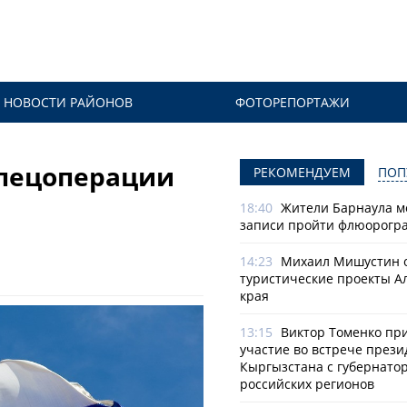
НОВОСТИ РАЙОНОВ
ФОТОРЕПОРТАЖИ
спецоперации
РЕКОМЕНДУЕМ
ПОП
18:40
Жители Барнаула мо
записи пройти флюорогр
14:23
Михаил Мишустин 
туристические проекты А
края
13:15
Виктор Томенко пр
участие во встрече прези
Кыргызстана с губернато
российских регионов