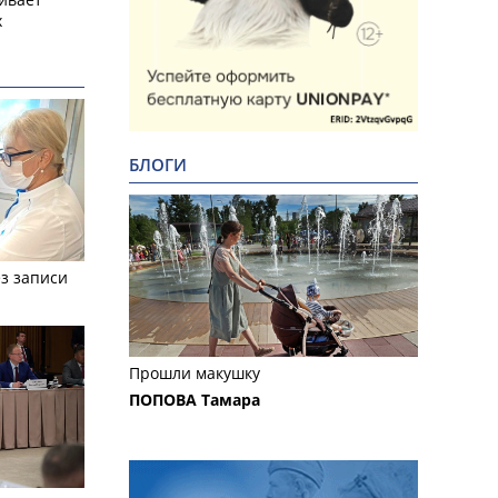
х
БЛОГИ
з записи
Прошли макушку
ПОПОВА Тамара