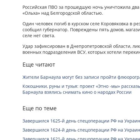
Российская ПВО за прошедшую ночь уничтожила два
«Ольха» над Белгородской областью.
Один человек погиб в курском селе Коровяковка в ре
сообщил губернатор. Повреждены пять домов, магази
селе нет света.
Удар зафиксирован в Днепропетровской области, ли
военных подразделения ВСУ, которых хотели перекин
Еще читают
Жители Барнаула могут без записи пройти флюорог
Кокошники, руны и тухья: проект «Этно -мы» расска
Барнаула взялись снимать кино о народах России
Еще по теме
Завершился 1625-й день спецоперации РФ на Украин
Завершился 1624-й день спецоперации РФ на Украин
Завершился 1621-й день спецоперации РФ на Украин