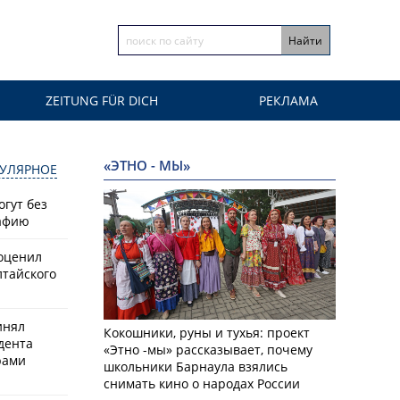
ZEITUNG FÜR DICH
РЕКЛАМА
«ЭТНО - МЫ»
УЛЯРНОЕ
гут без
афию
оценил
лтайского
инял
Кокошники, руны и тухья: проект
дента
«Этно -мы» рассказывает, почему
рами
школьники Барнаула взялись
снимать кино о народах России