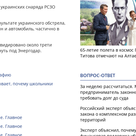
 украинских снаряда РСЗО
зультате украинского обстрела,
н и автомобиль, частично в
квидировано около трети
65-летие полета в космос
уть под Энергодар.
Титова отмечают на Алта
рафию
ВОПРОС-ОТВЕТ
зывает, почему школьники
За неделю рассчитаться.
предприниматель законн
требовать долг до суда
Российский эксперт объя
закона о комплексном ра
е. Главное
территорий
е. Главное
Эксперт объяснил, почем
е. Главное
финансовая поддержка уб