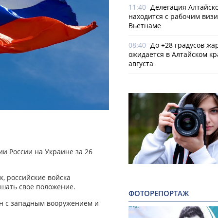
11:40
Делегация Алтайско
находится с рабочим визи
Вьетнаме
08:40
До +28 градусов жа
ожидается в Алтайском кр
августа
и России на Украине за 26
к, российские войска
шать свое положение.
ФОТОРЕПОРТАЖ
н с западным вооружением и