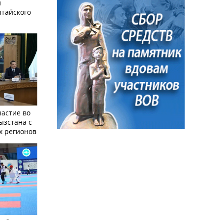
л
лтайского
частие во
ызстана с
х регионов