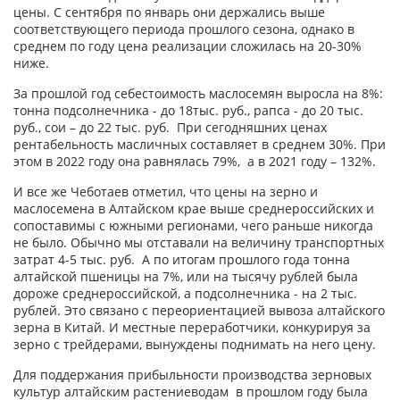
цены. С сентября по январь они держались выше
соответствующего периода прошлого сезона, однако в
среднем по году цена реализации сложилась на 20-30%
ниже.
За прошлой год себестоимость маслосемян выросла на 8%:
тонна подсолнечника - до 18тыс. руб., рапса - до 20 тыс.
руб., сои – до 22 тыс. руб. При сегодняшних ценах
рентабельность масличных составляет в среднем 30%. При
этом в 2022 году она равнялась 79%, а в 2021 году – 132%.
И все же Чеботаев отметил, что цены на зерно и
маслосемена в Алтайском крае выше среднероссийских и
сопоставимы с южными регионами, чего раньше никогда
не было. Обычно мы отставали на величину транспортных
затрат 4-5 тыс. руб. А по итогам прошлого года тонна
алтайской пшеницы на 7%, или на тысячу рублей была
дороже среднероссийской, а подсолнечника - на 2 тыс.
рублей. Это связано с переориентацией вывоза алтайского
зерна в Китай. И местные переработчики, конкурируя за
зерно с трейдерами, вынуждены поднимать на него цену.
Для поддержания прибыльности производства зерновых
культур алтайским растениеводам в прошлом году была