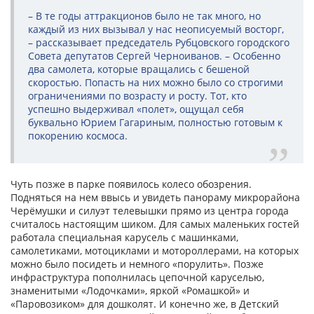
– В те годы аттракционов было не так много, но
каждый из них вызывал у нас неописуемый восторг,
– рассказывает председатель Рубцовского городского
Совета депутатов Сергей Черноиванов. – Особенно
два самолета, которые вращались с бешеной
скоростью. Попасть на них можно было со строгими
ограничениями по возрасту и росту. Тот, кто
успешно выдерживал «полет», ощущал себя
буквально Юрием Гагариным, полностью готовым к
покорению космоса.
Чуть позже в парке появилось колесо обозрения.
Подняться на нем ввысь и увидеть панораму микрорайона
Черёмушки и силуэт телевышки прямо из центра города
считалось настоящим шиком. Для самых маленьких гостей
работала специальная карусель с машинками,
самолетиками, мотоциклами и мотороллерами, на которых
можно было посидеть и немного «порулить». Позже
инфраструктура пополнилась цепочной каруселью,
знаменитыми «Лодочками», яркой «Ромашкой» и
«Паровозиком» для дошколят. И конечно же, в Детский