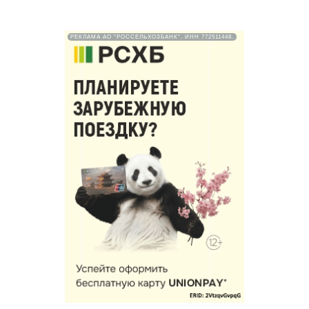
РЕКЛАМА АО "РОССЕЛЬХОЗБАНК". ИНН 772511448.