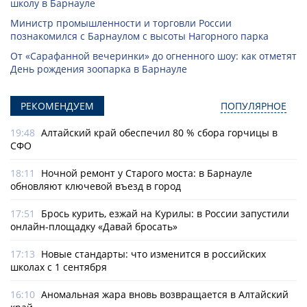
школу в Барнауле
Министр промышленности и торговли России
познакомился с Барнаулом с высоты Нагорного парка
От «Сарафанной вечеринки» до огненного шоу: как отметят
День рождения зоопарка в Барнауле
РЕКОМЕНДУЕМ
ПОПУЛЯРНОЕ
19:48
Алтайский край обеспечил 80 % сбора горчицы в
СФО
18:11
Ночной ремонт у Старого моста: в Барнауле
обновляют ключевой въезд в город
17:51
Брось курить, езжай на Курилы: в России запустили
онлайн-­площадку «Давай бросать»
17:13
Новые стандарты: что изменится в российских
школах с 1 сентября
16:10
Аномальная жара вновь возвращается в Алтайский