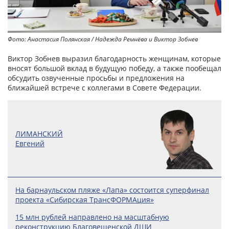
Фото: Анастасия Полянская / Надежда Ремнёва и Виктор Зобнев
Виктор Зобнев выразил благодарность женщинам, которые
вносят большой вклад в будущую победу, а также пообещал
обсудить озвученные просьбы и предложения на
ближайшей встрече с коллегами в Совете Федерации.
ЛИМАНСКИЙ
Евгений
На барнаульском пляже «Лапа» состоится суперфинал
проекта «Сибирская ТрансФОРМАция»
15 млн рублей направлено на масштабную
реконструкцию Благовещенской ДШИ