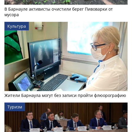
В Барнауле активисты очистили берег Пивоварки от
мусора
Культура
Жители Барнаула могут без записи пройти флюорографию
Туризм