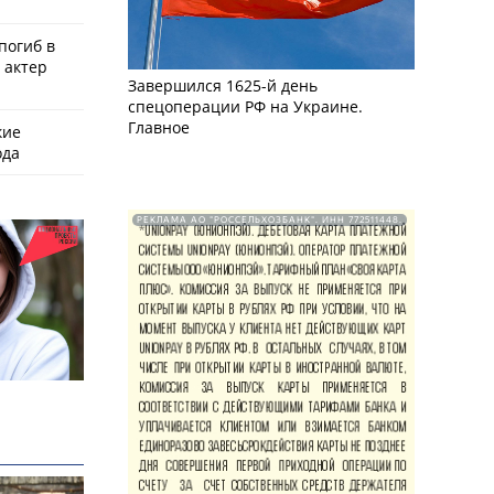
 погиб в
 актер
Завершился 1625-й день
спецоперации РФ на Украине.
Главное
кие
ода
РЕКЛАМА АО "РОССЕЛЬХОЗБАНК". ИНН 772511448.