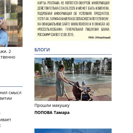
БЛОГИ
ки. 2
ственно
снил смысл
звитии
Прошли макушку
ПОПОВА Тамара
у
ивает
х