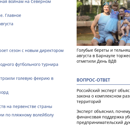
нная войнам на Северном
е. Главное
августа
Голубые береты и тельняш
роет сезон с новым директором
августа в Барнауле торже
отметили День ВДВ
одного футбольного турнира
строили голевую феерию в
ВОПРОС-ОТВЕТ
Российский эксперт объя
корд
закона о комплексном ра
территорий
ств на первенстве страны
Эксперт объяснил, почем
ии по пляжному волейболу
финансовая поддержка уб
предпринимательский ду