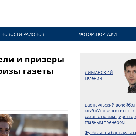
НОВОСТИ РАЙОНОВ
ФОТОРЕПОРТАЖИ
ели и призеры
ризы газеты
ЛИМАНСКИЙ
Евгений
Барнаульский волейбо
клуб «Университет» отк
сезон с новым директо
главным тренером
Футболисты барнаульск