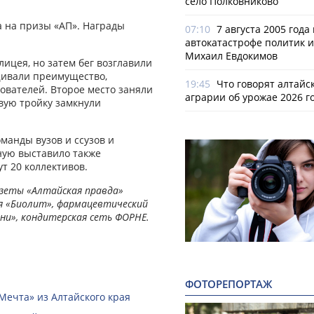
село Полковниково
 на призы «АП». Награды
07:10
7 августа 2005 года
автокатастрофе политик и
Михаил Евдокимов
лицея, но затем бег возглавили
ащивали преимущество,
19:45
Что говорят алтайс
ователей. Второе место заняли
аграрии об урожае 2026 г
вую тройку замкнули
манды вузов и ссузов и
ную выставило также
т 20 коллективов.
зеты «Алтайская правда»
ия «Биолит», фармацевтический
ни», кондитерская сеть ФОРНЕ.
ФОТОРЕПОРТАЖ
Мечта» из Алтайского края