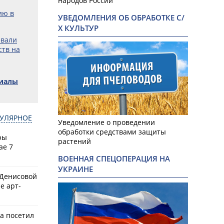
народов России
ию в
УВЕДОМЛЕНИЯ ОБ ОБРАБОТКЕ С/
Х КУЛЬТУР
евали
ств на
риалы
УЛЯРНОЕ
Уведомление о проведении
обработки средствами защиты
ры
растений
ае 7
ВОЕННАЯ СПЕЦОПЕРАЦИЯ НА
УКРАИНЕ
 Денисовой
е арт-
а посетил