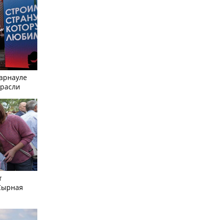
Барнауле
трасли
т
Сырная