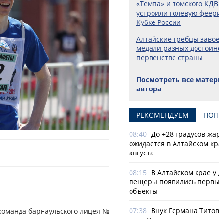
«Темпа» и томского КДВ
устроили голевую феер
Кубке России
Алтайские гребцы заво
медали разных достоин
первенстве страны
Посмотреть все мате
автора
РЕКОМЕНДУЕМ
ПОП
08:40
До +28 градусов жа
ожидается в Алтайском кр
августа
08:15
В Алтайском крае у
пещеры появились первы
объекты
07:38
Внук Германа Титов
команда барнаульского лицея №