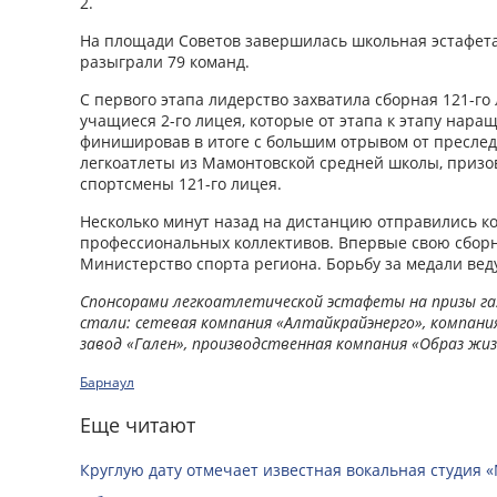
2.
На площади Советов завершилась школьная эстафета
разыграли 79 команд.
С первого этапа лидерство захватила сборная 121-го 
учащиеся 2-го лицея, которые от этапа к этапу нар
финишировав в итоге с большим отрывом от преслед
легкоатлеты из Мамонтовской средней школы, призо
спортсмены 121-го лицея.
Несколько минут назад на дистанцию отправились ко
профессиональных коллективов. Впервые свою сбор
Министерство спорта региона. Борьбу за медали веду
Спонсорами легкоатлетической эстафеты на призы га
стали: сетевая компания «Алтайкрайэнерго», компан
завод «Гален», производственная компания «Образ жиз
Барнаул
Еще читают
Круглую дату отмечает известная вокальная студия «