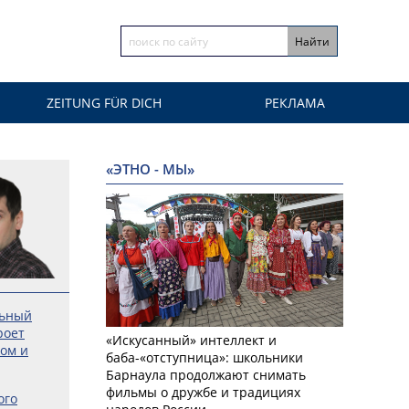
ZEITUNG FÜR DICH
РЕКЛАМА
«ЭТНО - МЫ»
льный
роет
«Искусанный» интеллект и
ром и
баба-«отступница»: школьники
Барнаула продолжают снимать
фильмы о дружбе и традициях
ого