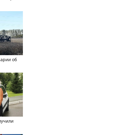
рарии об
лучили