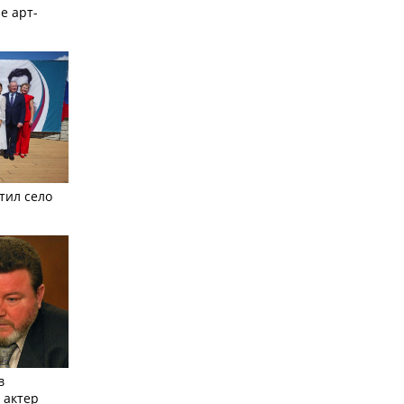
е арт-
тил село
в
 актер