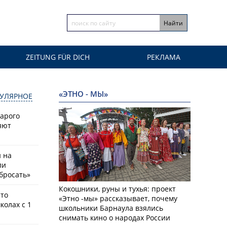
ZEITUNG FÜR DICH
РЕКЛАМА
«ЭТНО - МЫ»
УЛЯРНОЕ
тарого
яют
й на
ли
бросать»
Кокошники, руны и тухья: проект
что
«Этно -мы» рассказывает, почему
колах с 1
школьники Барнаула взялись
снимать кино о народах России