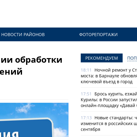
НОВОСТИ РАЙОНОВ
ФОТОРЕПОРТАЖИ
ии обработки
РЕКОМЕНДУЕМ
ПОП
тений
18:11
Ночной ремонт у С
моста: в Барнауле обновл
ключевой въезд в город
17:51
Брось курить, езжа
Курилы: в России запусти
онлайн-­площадку «Давай 
17:13
Новые стандарты: 
изменится в российских ш
сентября