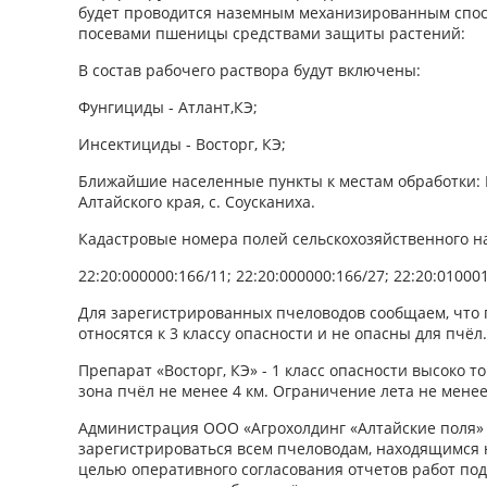
будет проводится наземным механизированным спос
посевами пшеницы средствами защиты растений:
В состав рабочего раствора будут включены:
Фунгициды - Атлант,КЭ;
Инсектициды - Восторг, КЭ;
Ближайшие населенные пункты к местам обработки:
Алтайского края, с. Соусканиха.
Кадастровые номера полей сельскохозяйственного н
22:20:000000:166/11; 22:20:000000:166/27; 22:20:0100
Для зарегистрированных пчеловодов сообщаем, что п
относятся к 3 классу опасности и не опасны для пчёл.
Препарат «Восторг, КЭ» - 1 класс опасности высоко 
зона пчёл не менее 4 км. Ограничение лета не менее
Администрация ООО «Агрохолдинг «Алтайские поля»
зарегистрироваться всем пчеловодам, находящимся 
целью оперативного согласования отчетов работ под 