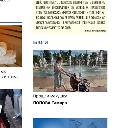
х
БЛОГИ
ных
ю интим-
Прошли макушку
ПОПОВА Тамара