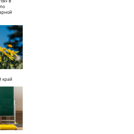
ок» в
по
тарной
й край