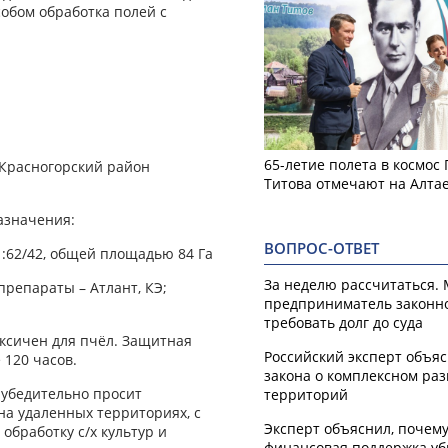
обом обработка полей с
65-летие полета в космос
 Красногорский район
Титова отмечают на Алта
азначения:
ВОПРОС-ОТВЕТ
01:62/42, общей площадью 84 Га
За неделю рассчитаться.
репараты – Атлант, КЭ;
предприниматель законн
требовать долг до суда
токсичен для пчёл. Защитная
Российский эксперт объя
 120 часов.
закона о комплексном ра
 убедительно просит
территорий
на удаленных территориях, с
Эксперт объяснил, почем
обработку с/х культур и
финансовая поддержка уб