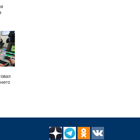
ия
в
товал
него