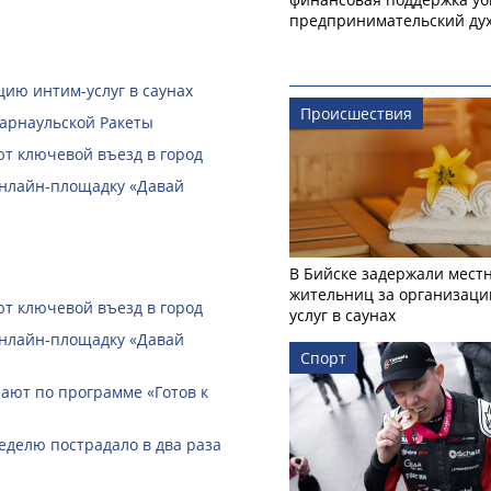
предпринимательский ду
ию интим-услуг в саунах
Происшествия
Барнаульской Ракеты
ют ключевой въезд в город
онлайн-­площадку «Давай
В Бийске задержали мест
жительниц за организаци
ют ключевой въезд в город
услуг в саунах
онлайн-­площадку «Давай
Спорт
ают по программе «Готов к
еделю пострадало в два раза