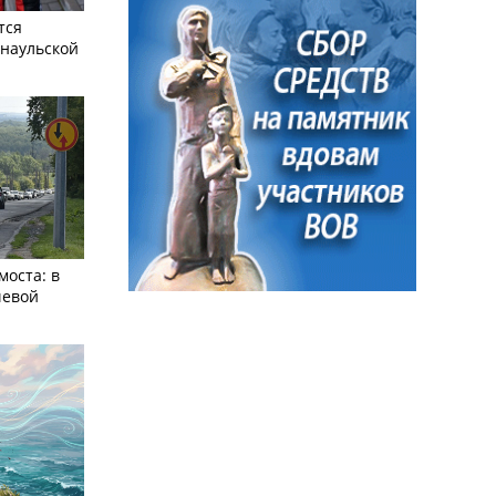
тся
рнаульской
моста: в
чевой