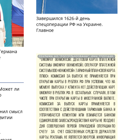
Завершился 1626-й день
спецоперации РФ на Украине.
Главное
 Германа
е
РЕКЛАМА АО "РОССЕЛЬХОЗБАНК". ИНН 772511448.
 Может ли
о
снил смысл
звитии
у
ивает