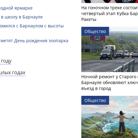
На гоночном треке состои
годной ярмарке
четвертый этап Кубка Ба
 в школу в Барнауле
Ракеты
омился с Барнаулом с высоты
Общество
тметят День рождения зоопарка
 году
шлых годах
Ночной ремонт у Старого 
Барнауле обновляют клю
въезд в город
Общество