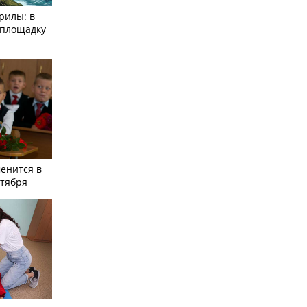
рилы: в
­площадку
енится в
нтября