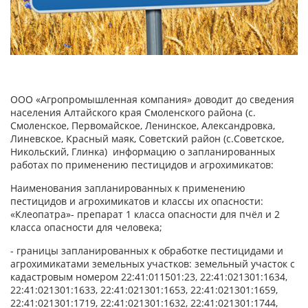
ООО «Агропромышленная компания» доводит до сведения
населения Алтайского края Смоленского района (с.
Смоленское, Первомайское, Ленинское, Александровка,
Линевское, Красный маяк, Советский район (с.Советское,
Никольский, Глинка) информацию о запланированных
работах по применению пестицидов и агрохимикатов:
Наименования запланированных к применению
пестицидов и агрохимикатов и классы их опасности:
«Клеопатра»- препарат 1 класса опасности для пчёл и 2
класса опасности для человека;
- границы запланированных к обработке пестицидами и
агрохимикатами земельных участков: земельный участок с
кадастровым номером 22:41:011501:23, 22:41:021301:1634,
22:41:021301:1633, 22:41:021301:1653, 22:41:021301:1659,
22:41:021301:1719, 22:41:021301:1632, 22:41:021301:1744,