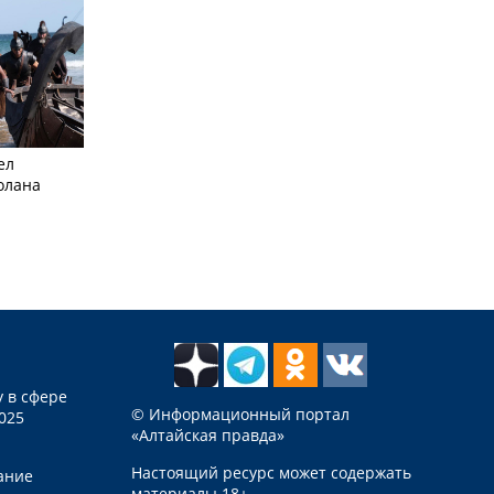
ел
олана
 в сфере
© Информационный портал
025
«Алтайская правда»
Настоящий ресурс может содержать
ание
материалы 18+