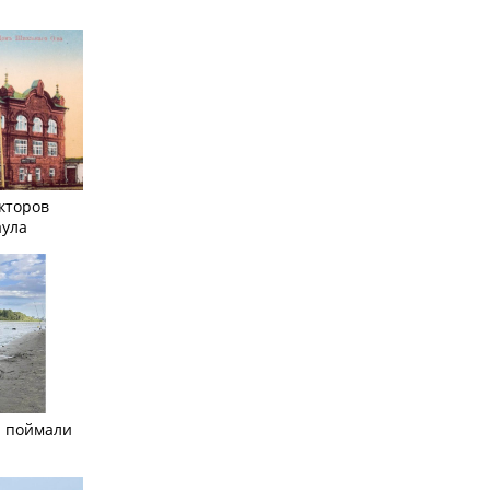
кторов
аула
а поймали