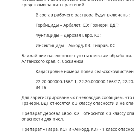
средствами защиты растений:
В состав рабочего раствора будут включены:
Гербициды – Арбалет, СЭ; Грэнери, ВДГ;
Фунгициды – Дерозал Евро, КЭ;
Инсектициды – Аккорд, КЭ; Тиарав, КС
Ближайшие населенные пункты к местам обработки:
Алтайского края, с. Сосканиха.
Кадастровые номера полей сельскохозяйствен
22:20:000000:166/11; 22:20:000000:166/27; 22:
84 Га
Для зарегистрированных пчеловодов сообщаем, что п
Грэнери, ВДГ относятся к 3 классу опасности и не оп
Препарат Дерозал Евро, КЭ – относится к 3 классу оп
опасности для пчел.
Препарат «Тиара, КС» и «Аккорд, КЭ» - 1 класс опасн