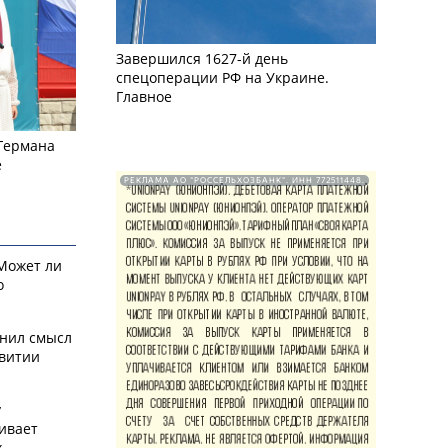
Завершился 1627-й день
спецоперации РФ на Украине.
Главное
 Германа
е
РЕКЛАМА АО "РОССЕЛЬХОЗБАНК". ИНН 772511448.
 Может ли
о
снил смысл
звитии
у
ивает
х