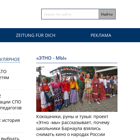
ZEITUNG FÜR DICH
РЕКЛАМА
«ЭТНО - МЫ»
УЛЯРНОЕ
АТО
етям
2
зации СПО
педагогов
Кокошники, руны и тухья: проект
: история
«Этно -мы» рассказывает, почему
школьники Барнаула взялись
снимать кино о народах России
к выбрать