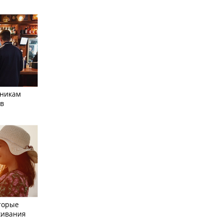
тникам
 в
торые
живания