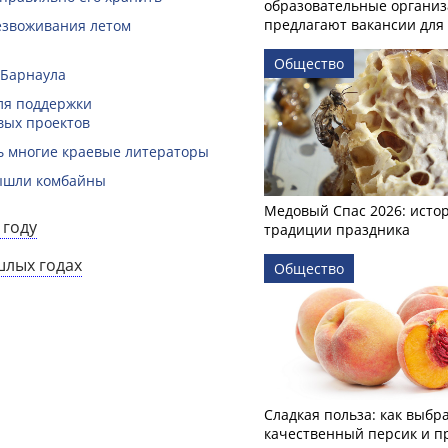
образовательные органи
предлагают вакансии для 
безвоживания летом
Общество
 Барнаула
ля поддержки
вых проектов
ть многие краевые литераторы
вышли комбайны
Медовый Спас 2026: исто
 году
традиции праздника
шлых годах
Общество
Сладкая польза: как выбр
качественный персик и п