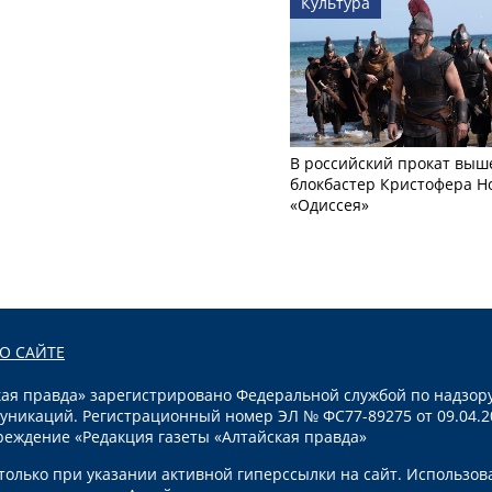
Культура
В российский прокат выш
блокбастер Кристофера Н
«Одиссея»
О САЙТЕ
я правда» зарегистрировано Федеральной службой по надзору
уникаций. Регистрационный номер ЭЛ № ФС77-89275 от 09.04.2
реждение «Редакция газеты «Алтайская правда»
олько при указании активной гиперссылки на сайт. Использов