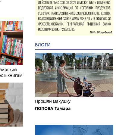
БЛОГИ
ибирский
с к книгам
Прошли макушку
ПОПОВА Тамара