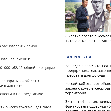
65-летие полета в космос
Титова отмечают на Алта
 Красногорский район
ВОПРОС-ОТВЕТ
ного назначения:
За неделю рассчитаться.
20:010001:62/42, общей площадью
предприниматель законн
требовать долг до суда
репараты – Арбалет, СЭ;
Российский эксперт объя
асны для пчел.
закона о комплексном ра
территорий
асности и не представляет
Эксперт объяснил, почем
финансовая поддержка уб
ости высоко токсичен для пчел.
предпринимательский ду