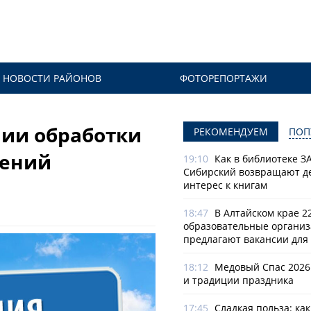
НОВОСТИ РАЙОНОВ
ФОТОРЕПОРТАЖИ
ии обработки
РЕКОМЕНДУЕМ
ПОП
тений
19:10
Как в библиотеке З
Сибирский возвращают д
интерес к книгам
18:47
В Алтайском крае 2
образовательные органи
предлагают вакансии для 
18:12
Медовый Спас 2026
и традиции праздника
17:45
Сладкая польза: ка