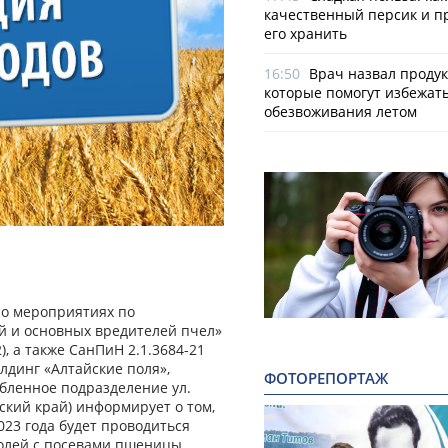
качественный персик и п
его хранить
16:50
Врач назвал продук
которые помогут избежат
обезвоживания летом
 о мероприятиях по
й и основных вредителей пчел»
), а также СанПиН 2.1.3684-21
лдинг «Алтайские поля»,
ФОТОРЕПОРТАЖ
особленное подразделение ул.
йский край) информирует о том,
.2023 года будет проводиться
олей с посевами пшеницы