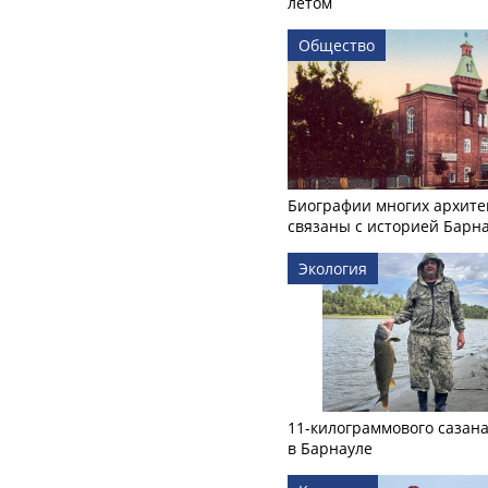
летом
Общество
Биографии многих архите
связаны с историей Барн
Экология
11-килограммового сазан
в Барнауле