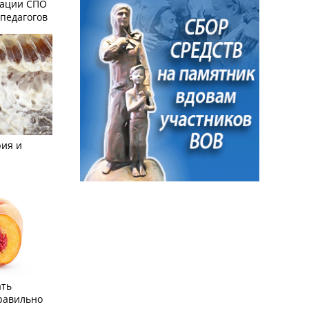
зации СПО
педагогов
рия и
ать
равильно