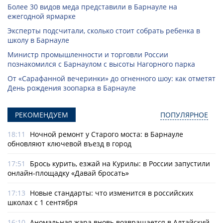
Более 30 видов меда представили в Барнауле на
ежегодной ярмарке
Эксперты подсчитали, сколько стоит собрать ребенка в
школу в Барнауле
Министр промышленности и торговли России
познакомился с Барнаулом с высоты Нагорного парка
От «Сарафанной вечеринки» до огненного шоу: как отметят
День рождения зоопарка в Барнауле
РЕКОМЕНДУЕМ
ПОПУЛЯРНОЕ
18:11
Ночной ремонт у Старого моста: в Барнауле
обновляют ключевой въезд в город
17:51
Брось курить, езжай на Курилы: в России запустили
онлайн-­площадку «Давай бросать»
17:13
Новые стандарты: что изменится в российских
школах с 1 сентября
16:10
Аномальная жара вновь возвращается в Алтайский