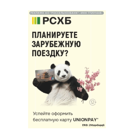
РЕКЛАМА АО "РОССЕЛЬХОЗБАНК". ИНН 772511448.