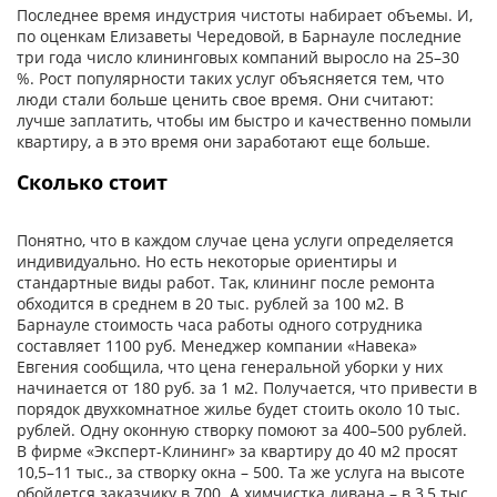
Последнее время индустрия чистоты набирает объемы. И,
по оценкам Елизаветы Чередовой, в Барнауле последние
три года число клининговых компаний выросло на 25–30
%. Рост популярности таких услуг объясняется тем, что
люди стали больше ценить свое время. Они считают:
лучше заплатить, чтобы им быстро и качественно помыли
квартиру, а в это время они заработают еще больше.
Сколько стоит
Понятно, что в каждом случае цена услуги определяется
индивидуально. Но есть некоторые ориентиры и
стандартные виды работ. Так, клининг после ремонта
обходится в среднем в 20 тыс. рублей за 100 м2. В
Барнауле стоимость часа работы одного сотрудника
составляет 1100 руб. Менеджер компании «Навека»
Евгения сообщила, что цена генеральной уборки у них
начинается от 180 руб. за 1 м2. Получается, что привести в
порядок двухкомнатное жилье будет стоить около 10 тыс.
рублей. Одну оконную створку помоют за 400–500 рублей.
В фирме «Эксперт-Клининг» за квартиру до 40 м2 просят
10,5–11 тыс., за створку окна – 500. Та же услуга на высоте
обойдется заказчику в 700. А химчистка дивана – в 3,5 тыс.