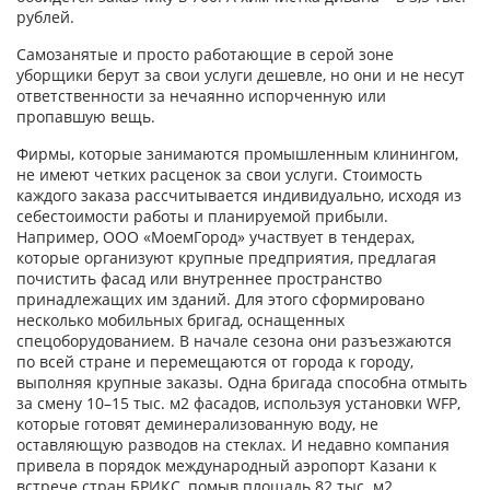
рублей.
Самозанятые и просто работающие в серой зоне
уборщики берут за свои услуги дешевле, но они и не несут
ответственности за нечаянно испорченную или
пропавшую вещь.
Фирмы, которые занимаются промышленным клинингом,
не имеют четких расценок за свои услуги. Стоимость
каждого заказа рассчитывается индивидуально, исходя из
себестоимости работы и планируемой прибыли.
Например, ООО «МоемГород» участвует в тендерах,
которые организуют крупные предприятия, предлагая
почистить фасад или внутреннее пространство
принадлежащих им зданий. Для этого сформировано
несколько мобильных бригад, оснащенных
спецоборудованием. В начале сезона они разъезжаются
по всей стране и перемещаются от города к городу,
выполняя крупные заказы. Одна бригада способна отмыть
за смену 10–15 тыс. м2 фасадов, используя установки WFP,
которые готовят деминерализованную воду, не
оставляющую разводов на стеклах. И недавно компания
привела в порядок международный аэропорт Казани к
встрече стран БРИКС, помыв площадь 82 тыс. м2.