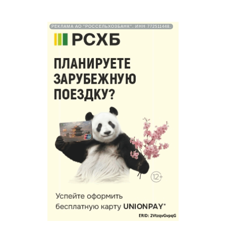
РЕКЛАМА АО "РОССЕЛЬХОЗБАНК". ИНН 772511448.