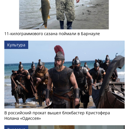
11-килограммового сазана поймали в Барнауле
Культура
В российский прокат вышел блокбастер Кристофера
Нолана «Одиссея»