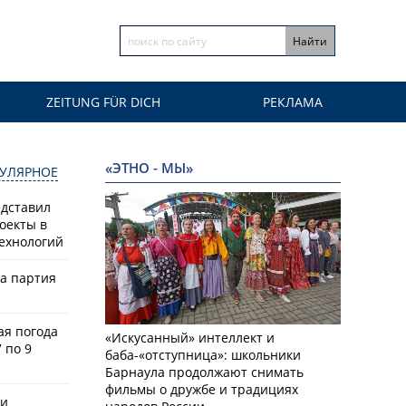
ZEITUNG FÜR DICH
РЕКЛАМА
«ЭТНО - МЫ»
УЛЯРНОЕ
едставил
оекты в
ехнологий
ла партия
ая погода
«Искусанный» интеллект и
 по 9
баба-«отступница»: школьники
Барнаула продолжают снимать
фильмы о дружбе и традициях
ки