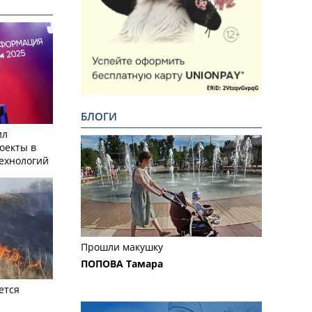
БЛОГИ
ил
оекты в
ехнологий
Прошли макушку
ПОПОВА Тамара
ется