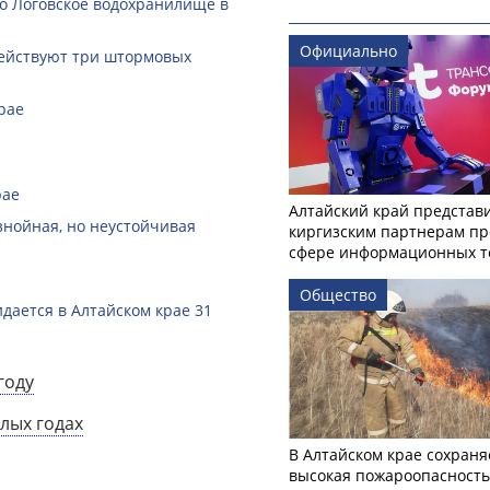
ло Логовское водохранилище в
Официально
действуют три штормовых
рае
рае
Алтайский край представ
 знойная, но неустойчивая
киргизским партнерам пр
сфере информационных т
Общество
дается в Алтайском крае 31
году
лых годах
В Алтайском крае сохраня
высокая пожароопасность