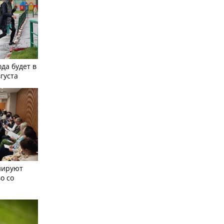
ода будет в
вгуста
нируют
о со