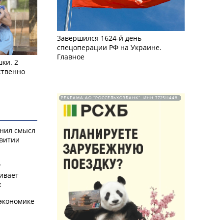
Завершился 1624-й день
спецоперации РФ на Украине.
Главное
ки. 2
ственно
РЕКЛАМА АО "РОССЕЛЬХОЗБАНК". ИНН 772511448.
снил смысл
звитии
у
ивает
х
экономике