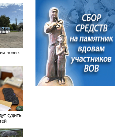
тия новых
дут судить
тей