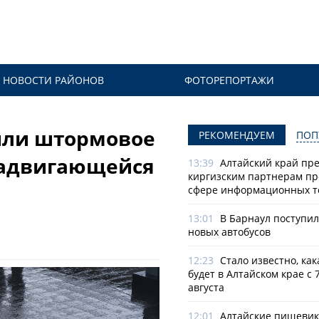
НОВОСТИ РАЙОНОВ
ФОТОРЕПОРТАЖИ
или штормовое
РЕКОМЕНДУЕМ
ПОП
надвигающейся
13:39
Алтайский край пр
киргизским партнерам пр
сфере информационных т
13:01
В Барнаул поступи
новых автобусов
12:23
Стало известно, как
будет в Алтайском крае с 7
августа
12:01
Алтайские пищеви