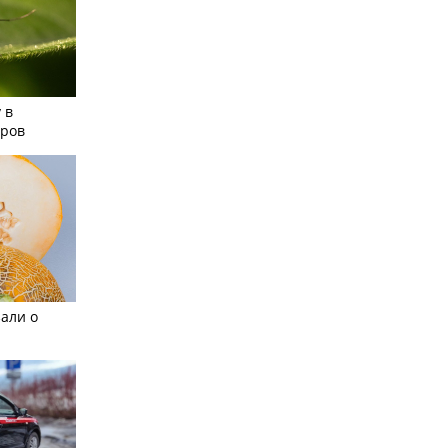
 в
аров
али о