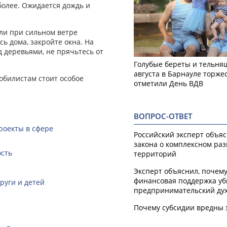
 более. Ожидается дождь и
ли при сильном ветре
ь дома, закройте окна. На
 деревьями, не прячьтесь от
Голубые береты и тельняш
августа в Барнауле торже
обилистам стоит особое
отметили День ВДВ
ВОПРОС-ОТВЕТ
роекты в сфере
Российский эксперт объя
закона о комплексном ра
ость
территорий
Эксперт объяснил, почем
финансовая поддержка уб
руги и детей
предпринимательский ду
Почему субсидии вредны 