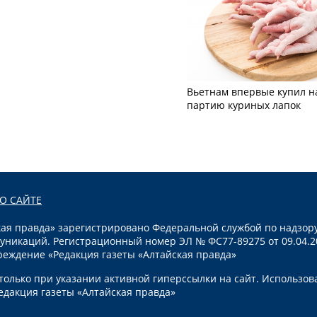
Вьетнам впервые купил н
партию куриных лапок
О САЙТЕ
я правда» зарегистрировано Федеральной службой по надзору
уникаций. Регистрационный номер ЭЛ № ФС77-89275 от 09.04.2
реждение «Редакция газеты «Алтайская правда»
олько при указании активной гиперссылки на сайт. Использов
едакция газеты «Алтайская правда»