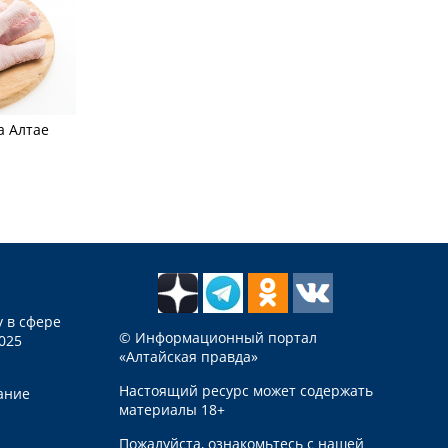
а Алтае
 в сфере
© Информационный портал
025
«Алтайская правда»
Настоящий ресурс может содержать
ание
материалы 18+
Пожалуйста, ознакомьтесь с нашей