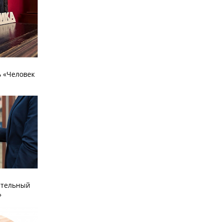
 «Человек
ательный
»