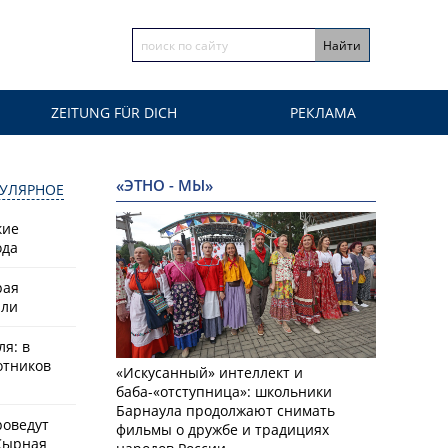
ZEITUNG FÜR DICH
РЕКЛАМА
«ЭТНО - МЫ»
УЛЯРНОЕ
кие
ода
рая
или
ля: в
отников
«Искусанный» интеллект и
баба-«отступница»: школьники
Барнаула продолжают снимать
роведут
фильмы о дружбе и традициях
Сырная