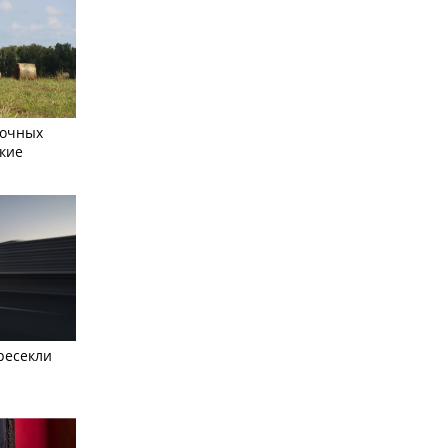
сочных
кие
ресекли