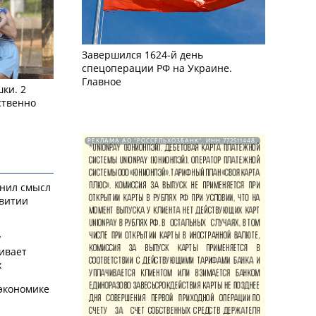
Завершился 1624-й день
спецоперации РФ на Украине.
Главное
ки. 2
ственно
РЕКЛАМА АО "РОССЕЛЬХОЗБАНК". ИНН 772511448.
снил смысл
звитии
у
ивает
х
экономике