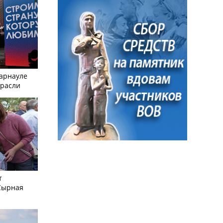
Барнауле
трасли
т
Сырная