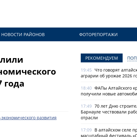
НОВОСТИ РАЙОНОВ
ФОТОРЕПОРТАЖИ
елили
РЕКОМЕНДУЕМ
ПОП
номического
19:45
Что говорят алтайс
аграрии об урожае 2026 г
7 года
18:40
ФАПы Алтайского к
получили новые автомоб
17:49
70 лет Дню строите
Барнауле чествовали раб
отрасли
17:09
В алтайском селе п
масштабный фестиваль «