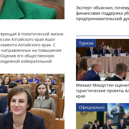
Эксперт объяснил, почем
финансовая поддержка уб
предпринимательский ду
аствующая в политической жизни
ссии Алтайского края Ашот
Туризм
рламента Алтайского края. С
х, направленных на повышение
. Оценив его общественную
олодежной избирательной
Михаил Мишустин оцени
туристические проекты А
края
Официально