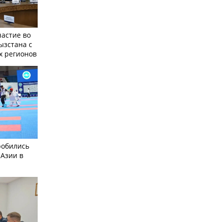
частие во
ызстана с
х регионов
робились
 Азии в