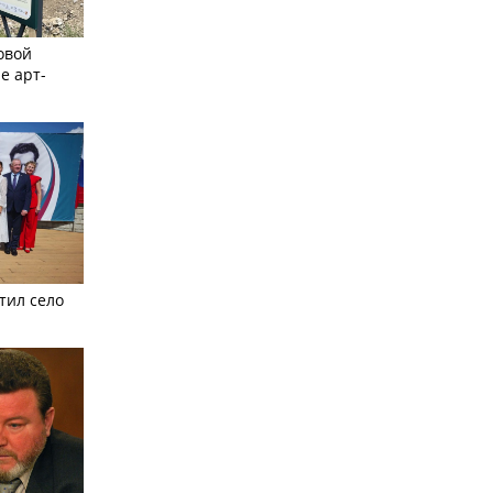
овой
е арт-
тил село