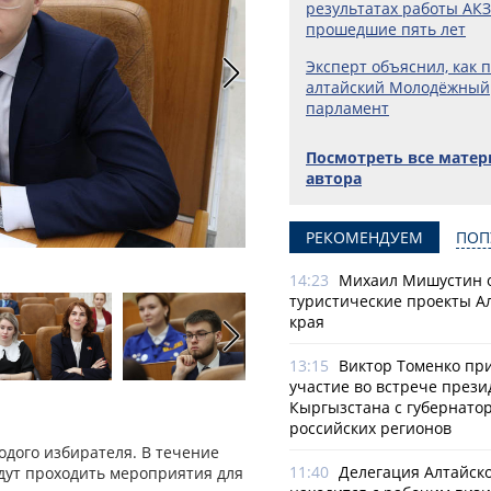
результатах работы АКЗ
прошедшие пять лет
Эксперт объяснил, как 
алтайский Молодёжный
парламент
Посмотреть все мате
автора
РЕКОМЕНДУЕМ
ПОП
Фото: Андрей Каспришин
14:23
Михаил Мишустин 
туристические проекты А
края
13:15
Виктор Томенко пр
участие во встрече прези
Кыргызстана с губернато
российских регионов
одого избирателя. В течение
11:40
Делегация Алтайско
удут проходить мероприятия для