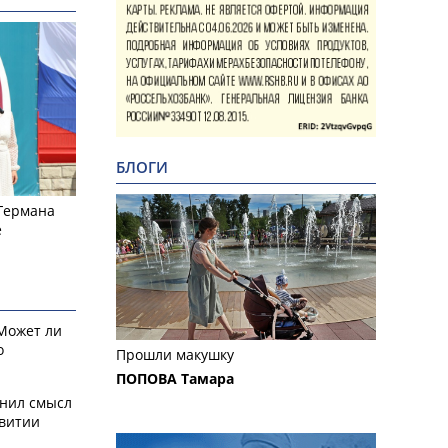
БЛОГИ
 Германа
е
 Может ли
о
Прошли макушку
ПОПОВА Тамара
снил смысл
звитии