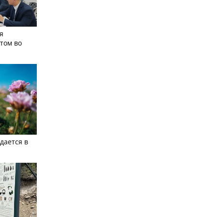
я
том во
дается в