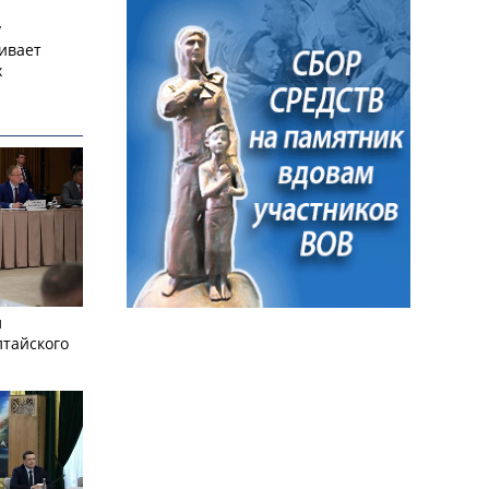
у
ивает
х
л
лтайского