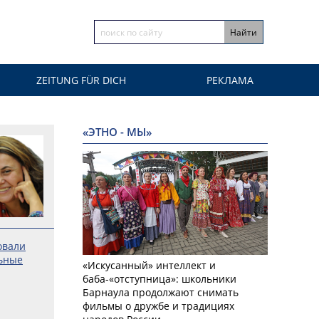
ZEITUNG FÜR DICH
РЕКЛАМА
«ЭТНО - МЫ»
овали
ьные
«Искусанный» интеллект и
баба-«отступница»: школьники
Барнаула продолжают снимать
фильмы о дружбе и традициях