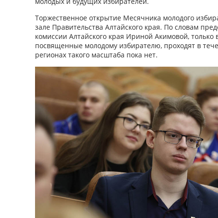
молодых и будущих избирателей.
Торжественное открытие Месячника молодого избира
зале Правительства Алтайского края. По словам пре
комиссии Алтайского края Ириной Акимовой, только 
посвященные молодому избирателю, проходят в тече
регионах такого масштаба пока нет.