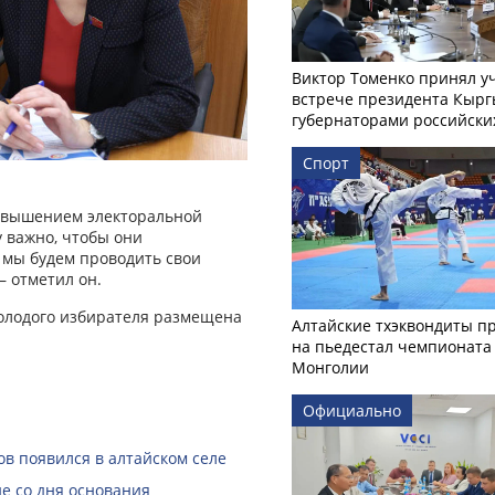
Виктор Томенко принял у
встрече президента Кырг
губернаторами российски
Спорт
повышением электоральной
 важно, чтобы они
у мы будем проводить свои
— отметил он.
лодого избирателя размещена
Алтайские тхэквондиты п
на пьедестал чемпионата
Монголии
Официально
в появился в алтайском селе
е со дня основания