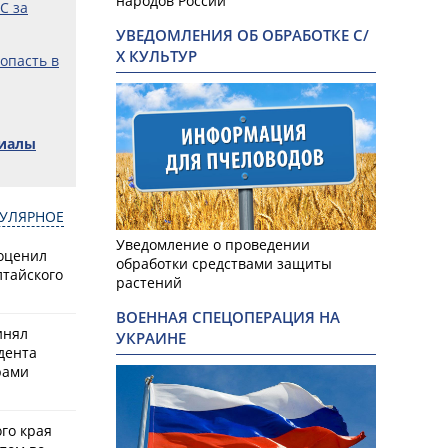
народов России
С за
УВЕДОМЛЕНИЯ ОБ ОБРАБОТКЕ С/
Х КУЛЬТУР
попасть в
риалы
УЛЯРНОЕ
Фото: Андр
Уведомление о проведении
оценил
обработки средствами защиты
лтайского
растений
ВОЕННАЯ СПЕЦОПЕРАЦИЯ НА
инял
УКРАИНЕ
дента
рами
го края