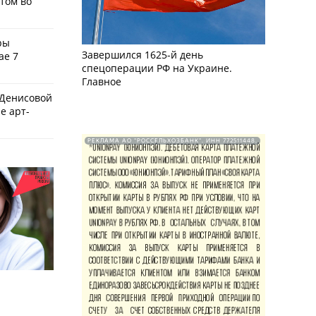
том во
ры
Завершился 1625-й день
ае 7
спецоперации РФ на Украине.
Главное
 Денисовой
е арт-
РЕКЛАМА АО "РОССЕЛЬХОЗБАНК". ИНН 772511448.