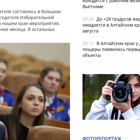
находится с рабочим визи
Вьетнаме
теля состоялось в большом
дседателя Избирательной
08:40
До +28 градусов жа
в нашем крае мероприятия,
ожидается в Алтайском кр
ние месяца. В остальных
августа
08:15
В Алтайском крае у
пещеры появились первы
объекты
ФОТОРЕПОРТАЖ