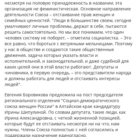
несмотря на половую принадлежность в названии, эта
организация не феминистическая. Основное направление
деятельности Союза – отстаивание прав женщин и
семейных ценностей. "Люди в большинстве своем, сегодня
умалчивают личные проблемы, держат в себе, пытаются
решить самостоятельно. Но мы все понимаем, что один
человек систему не поборет, – отметила социалистка. – Это
все равно, что бороться с ветряными мельницами. Поэтому
у нас в обществе и создаются такие общественные
движения, задача которых указать власти и
исполнительной, и законодательной, и даже судебной для
каких целей они в этой власти работают. Депутаты и
чиновники, в первую очередь, – это представители народа
и должны работать для людей и отстаивать интересы
людей".
Евгения Боровикова предложила на пост председателя
регионального отделения "Социал-демократического
союза женщин России" в Алтайском крае кандидатуру
Ирины Шипулиной. По словам депутата, такие люди, как
Ирина Александровна, с четкой жизненной позицией,
которые будут ее отстаивать несмотря ни на что, нам
нужны. Члены Союза полностью с ней согласились и
поддержали назначение единогласно.