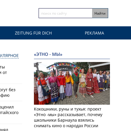
ZEITUNG FÜR DICH
РЕКЛАМА
«ЭТНО - МЫ»
УЛЯРНОЕ
сты
и от
гут без
афию
оценил
Кокошники, руны и тухья: проект
лтайского
«Этно -мы» рассказывает, почему
школьники Барнаула взялись
снимать кино о народах России
инял