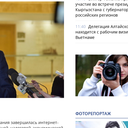
участие во встрече прези
Кыргызстана с губернато
российских регионов
11:40
Делегация Алтайско
находится с рабочим визи
Вьетнаме
ФОТОРЕПОРТАЖ
рания завершилась интернет-
ной, налоговой, экономической