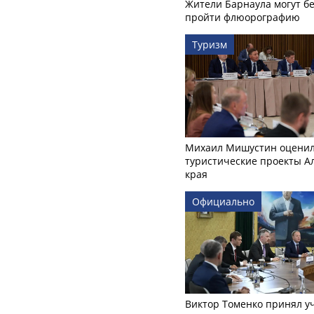
Жители Барнаула могут бе
пройти флюорографию
Туризм
Михаил Мишустин оцени
туристические проекты А
края
Официально
Виктор Томенко принял у