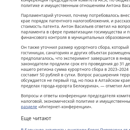
политике и имущественным отношениям Антона Вас
Парламентарий уточнил, почему потребовалось вне
крае порядок патентного налогообложения, и рассказ
стоимость патента. Антон Васильев ответил на вопр
парламента в сфере приватизации госимущества и 
финансового контроля в муниципальных образования
Он также уточнил размер курортного сбора, который 
гостиницах, санаториях и других объектах размещени
предполагалось, что эксперимент завершится в янва
законодатели продлили срок его проведения до 31 де
нашего региона сумма курортного сбора в 2023–2024 
составит 50 рублей в сутки. Вопрос расширения тер
обсуждается не первый год, но пока в Алтайском крае
пределах города-курорта Белокуриха», — отметил Ан
Вопросы и ответы конференции председателя комите
налоговой, экономической политике и имущественн
разделе
«Интернет-конференции».
Еще читают
В Барнауле активисты очистили берег Пивоварки от 