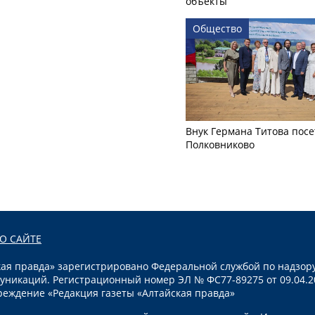
объекты
Общество
Внук Германа Титова посе
Полковниково
О САЙТЕ
я правда» зарегистрировано Федеральной службой по надзору
уникаций. Регистрационный номер ЭЛ № ФС77-89275 от 09.04.2
реждение «Редакция газеты «Алтайская правда»