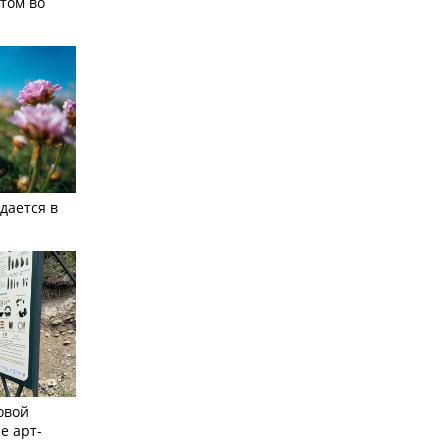
том во
дается в
овой
е арт-