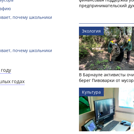
предпринимательский ду
рафию
зывает, почему школьники
Экология
зывает, почему школьники
 году
В Барнауле активисты оч
берег Пивоварки от мусор
шлых годах
Культура