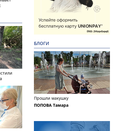
х
БЛОГИ
истили
а
Прошли макушку
ПОПОВА Тамара