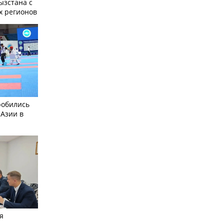
ызстана с
х регионов
робились
 Азии в
я