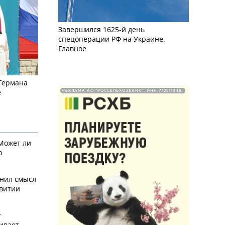
Завершился 1625-й день
спецоперации РФ на Украине.
Главное
 Германа
е
РЕКЛАМА АО "РОССЕЛЬХОЗБАНК". ИНН 772511448.
 Может ли
о
снил смысл
звитии
у
ивает