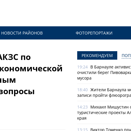
НОВОСТИ РАЙОНОВ
ФОТОРЕПОРТАЖИ
АКЗС по
РЕКОМЕНДУЕМ
ПОП
экономической
19:24
В Барнауле активи
очистили берег Пивоварк
нным
мусора
вопросы
18:40
Жители Барнаула мо
записи пройти флюорогр
14:23
Михаил Мишустин 
туристические проекты А
края
13:15
Виктор Томенко пр