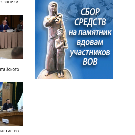
з записи
л
лтайского
частие во