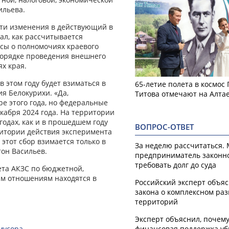
ильева.
сти изменения в действующий в
ал, как рассчитывается
осы о полномочиях краевого
порядке проведения внешнего
х края.
в этом году будет взиматься в
65-летие полета в космос
я Белокурихи. «Да,
Титова отмечают на Алта
ре этого года, но федеральные
кабря 2024 года. На территории
годах, как и в прошедшем году
ВОПРОС-ОТВЕТ
ритории действия эксперимента
 этот сбор взимается только в
За неделю рассчитаться.
тон Васильев.
предприниматель законн
требовать долг до суда
та АКЗС по бюджетной,
ым отношениям находятся в
Российский эксперт объя
закона о комплексном ра
территорий
Эксперт объяснил, почем
мусора
финансовая поддержка уб