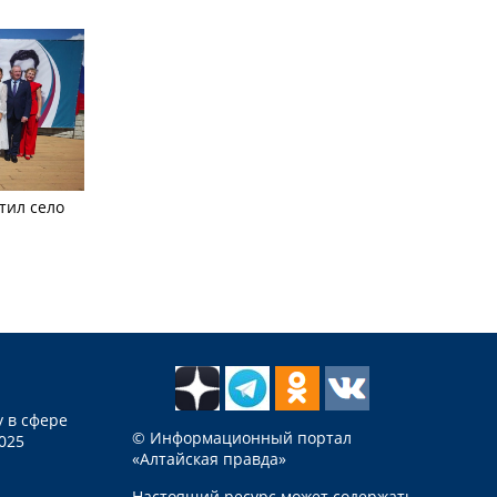
тил село
 в сфере
© Информационный портал
025
«Алтайская правда»
Настоящий ресурс может содержать