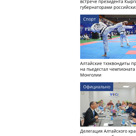
встрече президента Кырг
губернаторами российски
Спорт
Алтайские тхэквондиты п
на пьедестал чемпионата
Монголии
Официально
Делегация Алтайского кра