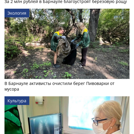
За 2 млн рублей в Барнауле благоустроят березовую рощу
Экология
В Барнауле активисты очистили берег Пивоварки от
мусора
Культура