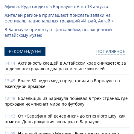
Афиша. Куда сходить в Барнауле с 6 по 13 августа
Жителей региона приглашают прислать заявки на
фестиваль национальных традиций «Играй, Алтай!»
В Барнауле презентуют фотоальбом, посвященный
алтайскому музею
РЕКОМЕНДУЕМ
ПОПУЛЯРНОЕ
14:14
Активность клещей в Алтайском крае снижается: за
неделю пострадало в два раза меньше жителей
13:45
Более 30 видов меда представили в Барнауле на
ежегодной ярмарке
12:48
Болельщик из Барнаула побывал в трех странах, где
проходил чемпионат мира по футболу
11:43
От «Сарафанной вечеринки» до огненного шоу: как
отметят День рождения зоопарка в Барнауле
11:08
На малой родине Михаила Евдокимова проходят